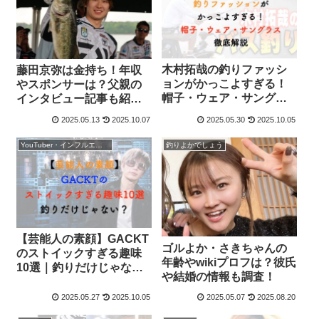
木村拓哉の釣りファッシ
藤田京弥は金持ち！年収
ョンがかっこよすぎる！
やスポンサーは？父親の
帽子・ウェア・サングラ
インタビュー記事も紹
ス徹底解説
介！
2025.05.13
2025.10.07
2025.05.30
2025.10.05
YouTuber・インフルエンサー
釣りよかでしょう
【芸能人の素顔】GACKT
ゴルよか・さきちゃんの
のストイックすぎる趣味
年齢やwikiプロフは？彼氏
10選｜釣りだけじゃな
や結婚の情報も調査！
い？
2025.05.27
2025.10.05
2025.05.07
2025.08.20