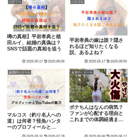
バスプロ
バスプロ
噂の真相】平岩孝典と植
平岩孝典の嫁は誰？隠さ
田ルイ、結婚の真偽は？
れるほど知りたくなる
SNSで話題の真相を追う
説、あるよね？
2025.05.17
2025.08.05
2025.05.17
2025.08.05
厳選釣りガール
厳選釣りガール
ポテちんはなんの病気？
ファンが心配する理由と
マルコス（釣り名人への
これまでの体調経過まと
道）は何者？怪魚ハンタ
め
ーのプロフィールと
YouTubeの魅力
2025.05.31
2025.07.28
2025.05.06
2025.06.17