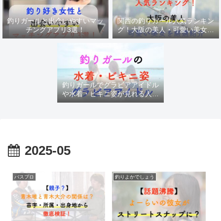
釣りガールと出会いやすいマッ
関西の釣りガール人気ランキン
チングアプリ3選！
グ！大阪の美人・可愛い美女を
厳選紹介
釣りガールでグラビアアイドル
や水着・ビキニ姿が見れる人気
チャンネル
2025-05
バスプロ
釣りよかでしょう