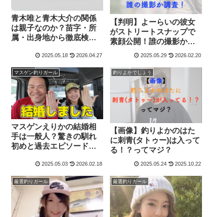
青木唯と青木大介の関係
【判明】よーらいの彼女
は親子なのか？苗字・所
がストリートスナップで
属・出身地から徹底検
素顔公開！誰の撮影か調
証！
査！
2025.05.18
2026.04.27
2025.05.29
2026.02.20
マスゲン釣りガール
釣りよかでしょう
マスゲンえりかの結婚相
【画像】釣りよかのはた
手は一般人？驚きの馴れ
に刺青(タトゥー)は入って
初めと過去エピソードを
る！？ってマジ？
暴露！
2025.05.03
2026.02.18
2025.05.24
2025.10.22
厳選釣りガール
厳選釣りガール