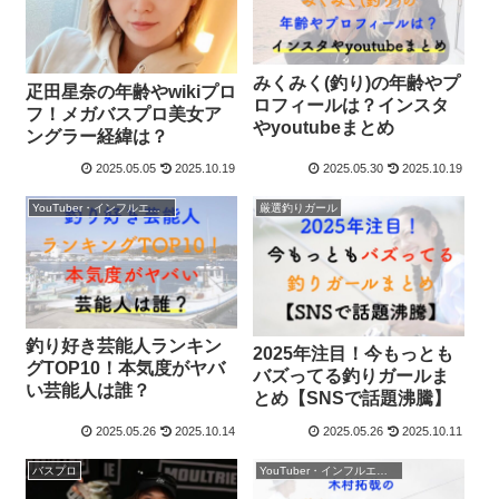
みくみく(釣り)の年齢やプ
疋田星奈の年齢やwikiプロ
ロフィールは？インスタ
フ！メガバスプロ美女ア
やyoutubeまとめ
ングラー経緯は？
2025.05.05
2025.10.19
2025.05.30
2025.10.19
YouTuber・インフルエンサー
厳選釣りガール
釣り好き芸能人ランキン
2025年注目！今もっとも
グTOP10！本気度がヤバ
バズってる釣りガールま
い芸能人は誰？
とめ【SNSで話題沸騰】
2025.05.26
2025.10.14
2025.05.26
2025.10.11
バスプロ
YouTuber・インフルエンサー