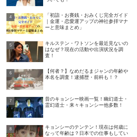
「初詣・お賽銭・おみくじ完全ガイド
｜金運・恋愛運アップの神社参拝マナ
ーと意味まとめ」
キルステン・ワトソンを最近見ないの
はなぜ？現在の活動や出演状況を調
査！
【何者？】なめだるまジャンの年齢や
本名を調査！逮捕歴・前科も！？
昔のキョンシー映画一覧！幽幻道士・
霊幻道士・来々キョンシー他多数！
キョンシーのテンテン！現在は何歳に
なって年齢は？日本での仕事もしてい