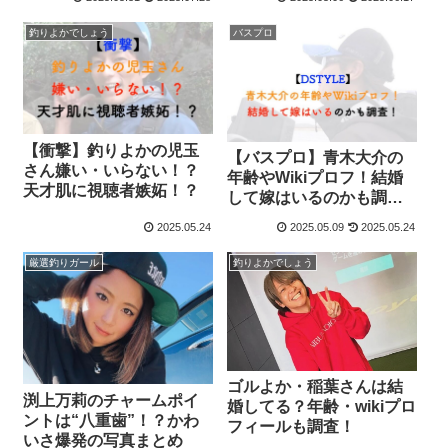
釣りよかでしょう
バスプロ
【衝撃】釣りよかの児玉
【バスプロ】青木大介の
さん嫌い・いらない！？
年齢やWikiプロフ！結婚
天才肌に視聴者嫉妬！？
して嫁はいるのかも調
査！
2025.05.24
2025.05.09
2025.05.24
厳選釣りガール
釣りよかでしょう
ゴルよか・稲葉さんは結
渕上万莉のチャームポイ
婚してる？年齢・wikiプロ
ントは“八重歯”！？かわ
フィールも調査！
いさ爆発の写真まとめ