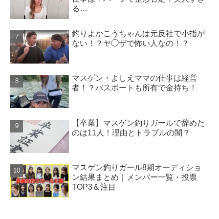
る…
釣りよかこうちゃんは元反社で小指が
ない！？ヤ◯ザで怖い人なの！？
マスゲン・よしえママの仕事は経営
者！？バスボートも所有で金持ち！
【卒業】マスゲン釣りガールで辞めた
のは11人！理由とトラブルの闇？
マスゲン釣りガール8期オーディショ
ン結果まとめ｜メンバー一覧・投票
TOP3＆注目