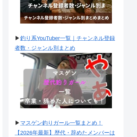
▶
釣り系YouTuber一覧｜チャンネル登録
者数・ジャンル別まとめ
▶
マスゲン釣りガール一覧まとめ！
【2026年最新】歴代・辞めたメンバーは