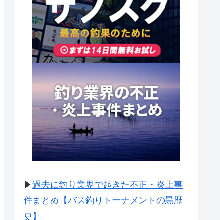
▶
過去に釣り業界で起きた不正・炎上事
件まとめ【バス釣りトーナメントの黒歴
史】