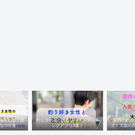
傾向とは？彼
釣りガールと出会いやすいマッチ
関西の釣り
性の特徴
ングアプリ3選！
グ！大阪の