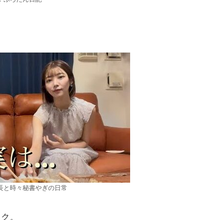
長と時々秘書やぎの日常
イク。