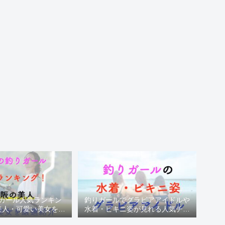
ガール人気ランキン
釣りガールでグラビアアイドルや
美人・可愛い美女を厳
水着・ビキニ姿が見れる人気チャ
選紹介
ンネル