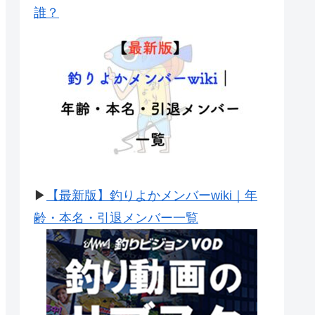
誰？
▶
【最新版】釣りよかメンバーwiki｜年
齢・本名・引退メンバー一覧