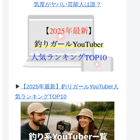
気度がヤバい芸能人は誰？
▶
【2025年最新】釣りガールYouTuber人
気ランキングTOP10