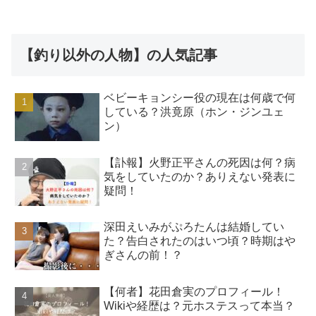
【釣り以外の人物】の人気記事
ベビーキョンシー役の現在は何歳で何
している？洪竟原（ホン・ジンユェ
ン）
【訃報】火野正平さんの死因は何？病
気をしていたのか？ありえない発表に
疑問！
深田えいみがぷろたんは結婚してい
た？告白されたのはいつ頃？時期はや
ぎさんの前！？
【何者】花田倉実のプロフィール！
Wikiや経歴は？元ホステスって本当？