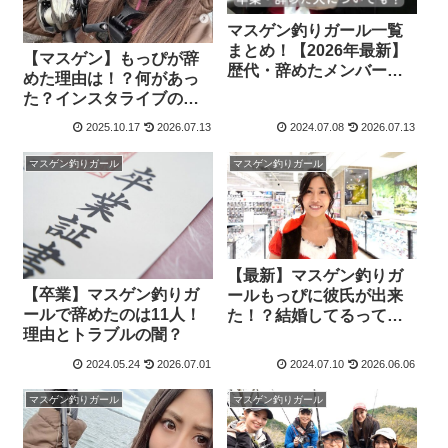
マスゲン釣りガール一覧
まとめ！【2026年最新】
【マスゲン】もっぴが辞
歴代・辞めたメンバーは
めた理由は！？何があっ
誰？
た？インスタライブの内
容を調査！
2025.10.17
2026.07.13
2024.07.08
2026.07.13
マスゲン釣りガール
マスゲン釣りガール
【最新】マスゲン釣りガ
【卒業】マスゲン釣りガ
ールもっぴに彼氏が出来
ールで辞めたのは11人！
た！？結婚してるってマ
理由とトラブルの闇？
ジ？【4期】
2024.05.24
2026.07.01
2024.07.10
2026.06.06
マスゲン釣りガール
マスゲン釣りガール