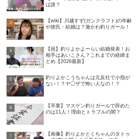
は誰？
【wiki】川越すず(ガンクラフト)の年齢
や彼氏・結婚は？激かわ釣りガール！
【祝】釣りよかよーらい結婚発表！お
相手はあいこさん？これまでの経緯ま
とめ【2026最新】
釣りよかこうちゃんは元反社で小指が
ない！？ヤ◯ザで怖い人なの！？
【卒業】マスゲン釣りガールで辞めた
のは11人！理由とトラブルの闇？
【画像】釣りよかとくちゃんのタトゥ