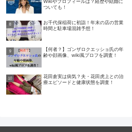
Wikiやプロフィールは？経歴や結婚に
ついても！
お千代保稲荷に初詣！年末の店の営業
時間と駐車場混雑予想！
【何者？】ゴンザロクエッショ氏の年
齢や顔画像、wiki風プロフを調査！
花田倉実は病気？夫・花田虎上との治
療エピソードと健康状態を調査！