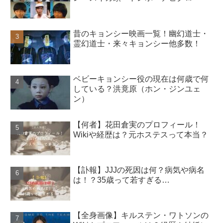
昔のキョンシー映画一覧！幽幻道士・
霊幻道士・来々キョンシー他多数！
ベビーキョンシー役の現在は何歳で何
している？洪竟原（ホン・ジンユェ
ン）
【何者】花田倉実のプロフィール！
Wikiや経歴は？元ホステスって本当？
【訃報】JJJの死因は何？病気や病名
は！？35歳って若すぎる…
【全身画像】キルステン・ワトソンの