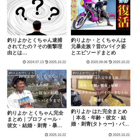
釣りよかとくちゃん逮捕
釣りよか・とくちゃんは
されてたの？その衝撃理
元暴走族？昔のバイク姿
由とは…
とエピソードまとめ
2024.07.13
2025.10.22
2025.09.06
2025.10.22
釣りよかでしょう
釣りよかでしょう
釣りよか はた完全まとめ
釣りよか とくちゃん完全
｜本名・年齢・彼女・結
まとめ｜プロフィール・
婚・刺青(タトゥー)・バイ
彼女・結婚・刺青・暴走
ク・きむとの関係まで
族・バイクまで
2025.10.22
2025.10.22