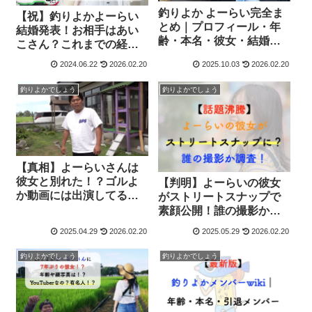
釣りよか よーらい完全ま
【祝】釣りよかよーらい
とめ｜プロフィール・年
結婚発表！お相手はあい
齢・本名・彼女・結婚・
こさん？これまでの経緯
車・ドリフト・兄との関
まとめ【2026最新】
2024.06.22
2026.02.20
2025.10.03
2026.02.20
係まで
釣りよかでしょう
釣りよかでしょう
【真相】よーらいさんは
彼女と別れた！？ゴルよ
【判明】よーらいの彼女
か動画には出演してるの
がストリートスナップで
に…
素顔公開！誰の撮影か調
査！
2025.04.29
2026.02.20
2025.05.29
2026.02.20
釣りよかでしょう
釣りよかでしょう