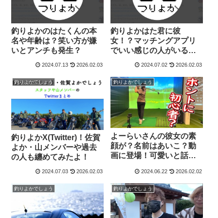
釣りよかのはたくんの本
釣りよかはた君に彼
名や年齢は？笑い方が嫌
女！？マッチングアプリ
いとアンチも発生？
でいい感じの人がいると
暴露されました…
2024.07.13
2026.02.03
2024.07.02
2026.02.03
釣りよかでしょう
釣りよかでしょう
よーらいさんの彼女の素
釣りよかX(Twitter)！佐賀
顔が？名前はあいこ？動
よか・山メンバーや過去
画に登場！可愛いと話
の人も纏めてみたよ！
題！！
2024.07.03
2026.02.03
2024.06.22
2026.02.02
釣りよかでしょう
釣りよかでしょう