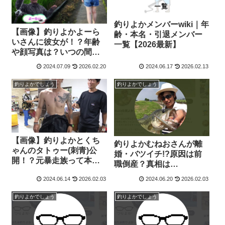
釣りよかメンバーwiki｜年
【画像】釣りよかよーら
齢・本名・引退メンバー
いさんに彼女が！？年齢
一覧【2026最新】
や顔写真は？いつの間
に…
2024.07.09
2026.02.20
2024.06.17
2026.02.13
釣りよかでしょう
釣りよかでしょう
【画像】釣りよかとくち
釣りよかむねおさんが離
ゃんのタトゥー(刺青)公
婚・バツイチ!?原因は前
開！？元暴走族って本
職倒産？真相は…
当！？
2024.06.14
2026.02.03
2024.06.20
2026.02.03
釣りよかでしょう
釣りよかでしょう