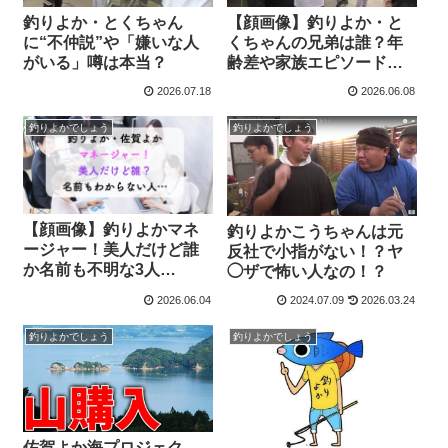
釣りよか・とくちゃん
【顔画像】釣りよか・と
に“不仲説”や「嫌いな人
くちゃんの兄弟は誰？年
がいる」噂は本当？
齢差や家族エピソードを
紹介
2026.07.18
2026.06.08
釣りよかでしょう
釣りよかでしょう
【顔画像】釣りよかマネ
釣りよかこうちゃんは元
ージャー！美人だけど誰
反社で小指がない！？ヤ
か名前も不明な3人…
◯ザで怖い人なの！？
2026.06.04
2024.07.09
2026.03.24
釣りよかでしょう
釣りよかでしょう
佐賀よか海プロジェク