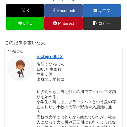
X
Facebook
はてブ
LINE
Pinterest
コピー
この記事を書いた人
ひろぽん
nichijo-0612
名前：ひろぽん
1983年生まれ
性別：男
出身地：愛知県
幼少期から、自宅付近の川でフナやナマズ釣
りを始める。
小学生の時には、ブラックバスという魚の存
在をしり、小牧の大草の野池や入鹿池に通
う。
高校や大学では釣りから離れていたが、社会
人になって大江川や五三川にも行くようにな