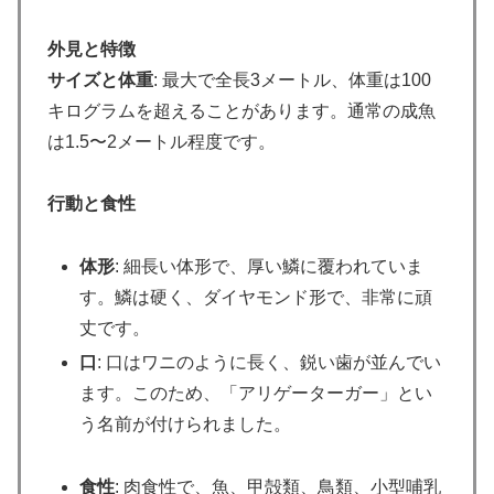
外見と特徴
サイズと体重
: 最大で全長3メートル、体重は100
キログラムを超えることがあります。通常の成魚
は1.5〜2メートル程度です。
行動と食性
体形
: 細長い体形で、厚い鱗に覆われていま
す。鱗は硬く、ダイヤモンド形で、非常に頑
丈です。
口
: 口はワニのように長く、鋭い歯が並んでい
ます。このため、「アリゲーターガー」とい
う名前が付けられました。
食性
: 肉食性で、魚、甲殻類、鳥類、小型哺乳