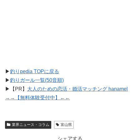
▶
釣りpedia TOPに戻る
▶
釣りガール一覧(50音順)
▶【PR】
大人のための恋活・婚活マッチング hanamel
→→【無料体験受付中】←←
業界ニュース・コラム
富山県
シェアする