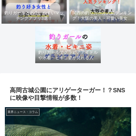
釣りガールと出会いやすいマッ
関西の釣りガール人気ランキン
チングアプリ3選！
グ！大阪の美人・可愛い美女を
厳選紹介
釣りガールでグラビアアイドル
や水着・ビキニ姿が見れる人気
チャンネル
高岡古城公園にアリゲーターガー！？SNS
に映像や目撃情報が多数！
業界ニュース・コラム