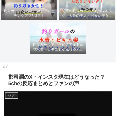
釣りガールと出会いやすいマッ
関西の釣りガール人気ランキン
チングアプリ3選！
グ！大阪の美人・可愛い美女を
厳選紹介
釣りガールでグラビアアイドル
や水着・ビキニ姿が見れる人気
チャンネル
郡司潤のX・インスタ現在はどうなった？
5chの反応まとめとファンの声
バスプロ