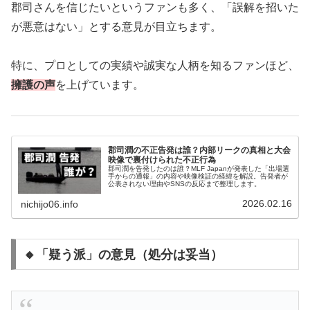
郡司さんを信じたいというファンも多く、「誤解を招いた
が悪意はない」とする意見が目立ちます。
特に、プロとしての実績や誠実な人柄を知るファンほど、
擁護の声
を上げています。
郡司潤の不正告発は誰？内部リークの真相と大会
映像で裏付けられた不正行為
郡司潤を告発したのは誰？MLF Japanが発表した「出場選
手からの通報」の内容や映像検証の経緯を解説。告発者が
公表されない理由やSNSの反応まで整理します。
2026.02.16
nichijo06.info
🔸「疑う派」の意見（処分は妥当）