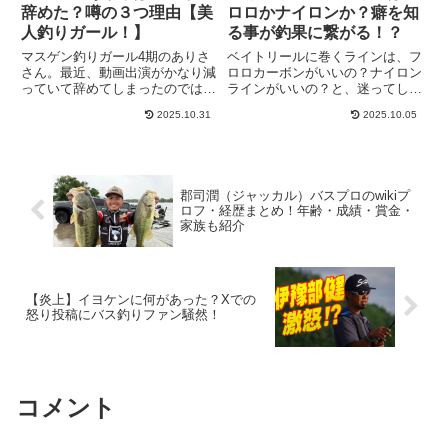
辞めた？噂の３つ理由【美
ロロかナイロンか？癖を知
人釣りガール！】
る事が釣果に繋がる！？
マスゲン釣りガール4期のありさ
ベイトリールに巻くラインは、フ
さん。最近、動画出演がかなり減
ロロカーボンがいいの？ナイロン
っていて辞めてしまったのではな
ラインがいいの？と、迷ってしま
いか？と検索されています。しか
うことがあることも多いかと思い
2025.10.31
2025.10.05
し、ありささんは辞めていませ
ます。可能ならば、ベイトタック
ん。ということで、マスゲン釣り
ルを2本以上持って、それぞれの
ガールを辞めたと検索される理由
用途に合わせて、フロロカーボン
について、深堀りしてみましょ
とナイロンを使い分けるといい
う。...
と...
郡司潤（ジャッカル）バスプロのwikiプ
ロフ・経歴まとめ！年齢・成績・賞金・
家族も紹介
【炎上】イヨケンに何があった？Xでの
怒り投稿にバス釣りファン騒然！
コメント