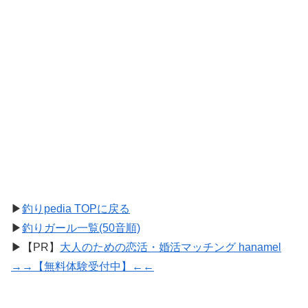
▶
釣りpedia TOPに戻る
▶
釣りガール一覧(50音順)
▶【PR】
大人のための恋活・婚活マッチング hanamel
→→【無料体験受付中】←←