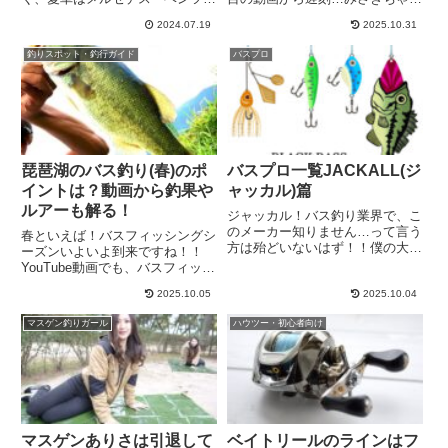
G63AMG(ゲレンデバーゲン)バス
ネルのみさきが、注目を集めてい
2024.07.19
2025.10.31
ボートも所有していて、更には愛
ます。みさきのマスクを撮った素
車、バイクにも乗っていると言う
顔は？年齢非公開だけど情報はあ
釣りスポット・釣行ガイド
バスプロ
事で一体、小野俊郎さんは、ジャ
る？40代なの？釣りに行く格好
ッカル社長としてのお給料...
じゃねぇ…と、気になる部分に
つ...
琵琶湖のバス釣り(春)のポ
バスプロ一覧JACKALL(ジ
イントは？動画から釣果や
ャッカル)篇
ルアーも解る！
ジャッカル！バス釣り業界で、こ
のメーカー知りません…って言う
春といえば！バスフィッシングシ
方は殆どいないはず！！僕の大好
ーズンいよいよ到来ですね！！
きなバスプロ、秦拓馬さんもいる
YouTube動画でも、バスフィッシ
JACKALLのバスプロをまとめて
ングの動画が、バスプロさんを中
みるよ！！※秦拓馬さんは、
2025.10.05
2025.10.04
心に、どんどんアップされ始めま
2024年2月ジャッカルを退社しま
した！！今では、バス釣りのユー
マスゲン釣りガール
ハウツー・初心者向け
した…。アマゾンでジャッカ...
チューバーもたくさん増えて、何
気に、動画から琵琶湖のポイ...
マスゲンありさは引退して
ベイトリールのラインはフ