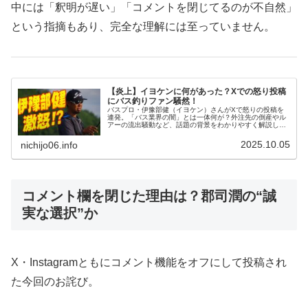
中には「釈明が遅い」「コメントを閉じてるのが不自然」
という指摘もあり、完全な理解には至っていません。
【炎上】イヨケンに何があった？Xでの怒り投稿
にバス釣りファン騒然！
バスプロ・伊豫部健（イヨケン）さんがXで怒りの投稿を
連発。「バス業界の闇」とは一体何が？外注先の倒産やル
アーの流出騒動など、話題の背景をわかりやすく解説しま
す。
2025.10.05
nichijo06.info
コメント欄を閉じた理由は？郡司潤の“誠
実な選択”か
X・Instagramともにコメント機能をオフにして投稿され
た今回のお詫び。