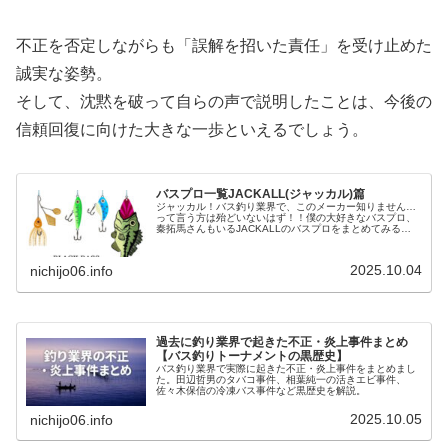
不正を否定しながらも「誤解を招いた責任」を受け止めた
誠実な姿勢。
そして、沈黙を破って自らの声で説明したことは、今後の
信頼回復に向けた大きな一歩といえるでしょう。
バスプロ一覧JACKALL(ジャッカル)篇
ジャッカル！バス釣り業界で、このメーカー知りません…
って言う方は殆どいないはず！！僕の大好きなバスプロ、
秦拓馬さんもいるJACKALLのバスプロをまとめてみる
よ！！※秦拓馬さんは、2024年2月ジャッカルを退社しま
した…。アマゾンでジャッカ...
2025.10.04
nichijo06.info
過去に釣り業界で起きた不正・炎上事件まとめ
【バス釣りトーナメントの黒歴史】
バス釣り業界で実際に起きた不正・炎上事件をまとめまし
た。田辺哲男のタバコ事件、相葉純一の活きエビ事件、
佐々木保信の冷凍バス事件など黒歴史を解説。
2025.10.05
nichijo06.info