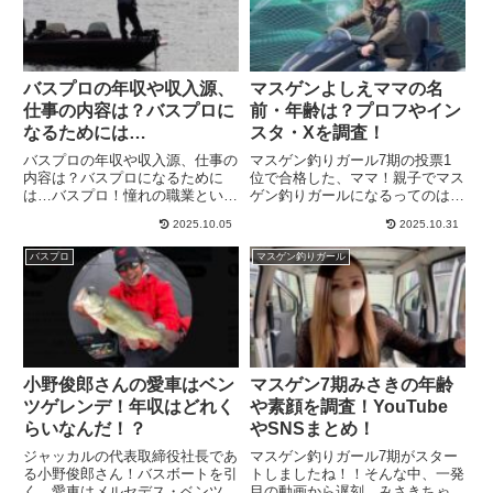
バスプロの年収や収入源、
マスゲンよしえママの名
仕事の内容は？バスプロに
前・年齢は？プロフやイン
なるためには…
スタ・Xを調査！
バスプロの年収や収入源、仕事の
マスゲン釣りガール7期の投票1
内容は？バスプロになるために
位で合格した、ママ！親子でマス
は…バスプロ！憧れの職業という
ゲン釣りガールになるってのは、
方もいるでしょうね！しかし、バ
初の事なので親子出演の動画回も
2025.10.05
2025.10.31
スプロって、平均年収や、収入
楽しみですね！そんなよしえママ
源、また仕事の内容なんかって、
ですが、よしえママの名前は何？
バスプロ
マスゲン釣りガール
いまいち把握出来ない…何をした
インスタやXのSNSアカウント
らバスプロになれるの？？と言う
は？と言う部分をまずはまとめ
疑問...
て...
小野俊郎さんの愛車はベン
マスゲン7期みさきの年齢
ツゲレンデ！年収はどれく
や素顔を調査！YouTube
らいなんだ！？
やSNSまとめ！
ジャッカルの代表取締役社長であ
マスゲン釣りガール7期がスター
る小野俊郎さん！バスボートを引
トしましたね！！そんな中、一発
く、愛車はメルセデス・ベンツの
目の動画から遅刻…みさきちゃん