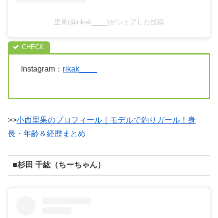
里果(@rikak____)がシェアした投稿
Instagram：
rikak____
>>
小西里果のプロフィール｜モデルで釣りガール！身
長・年齢＆経歴まとめ
■杉田 千紘（ちーちゃん）