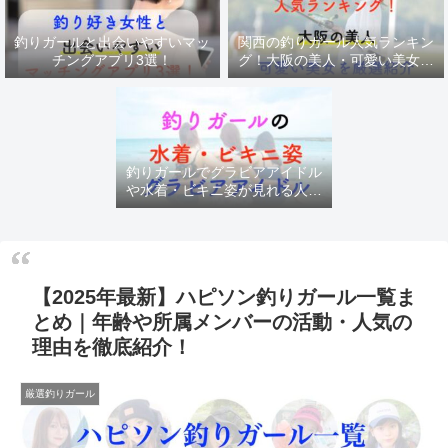
釣りガールと出会いやすいマッ
関西の釣りガール人気ランキン
チングアプリ3選！
グ！大阪の美人・可愛い美女を
厳選紹介
釣りガールでグラビアアイドル
や水着・ビキニ姿が見れる人気
チャンネル
【2025年最新】ハピソン釣りガール一覧ま
とめ｜年齢や所属メンバーの活動・人気の
理由を徹底紹介！
厳選釣りガール