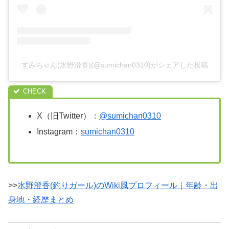
すみちゃん(水野澄香)(@sumichan0310)がシェアした投稿
X（旧Twitter）：
@sumichan0310
Instagram：
sumichan0310
>>
水野澄香(釣りガール)のWiki風プロフィール｜年齢・出
身地・経歴まとめ