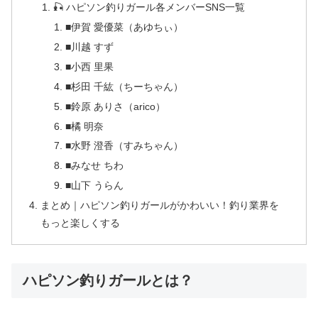
🎣 ハピソン釣りガール各メンバーSNS一覧
■伊賀 愛優菜（あゆちぃ）
■川越 すず
■小西 里果
■杉田 千紘（ちーちゃん）
■鈴原 ありさ（arico）
■橘 明奈
■水野 澄香（すみちゃん）
■みなせ ちわ
■山下 うらん
まとめ｜ハピソン釣りガールがかわいい！釣り業界を
もっと楽しくする
ハピソン釣りガールとは？