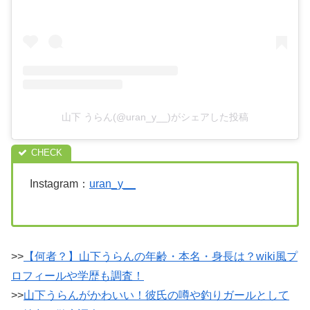
山下 うらん(@uran_y__)がシェアした投稿
Instagram：
uran_y__
>>
【何者？】山下うらんの年齢・本名・身長は？wiki風プ
ロフィールや学歴も調査！
>>
山下うらんがかわいい！彼氏の噂や釣りガールとして