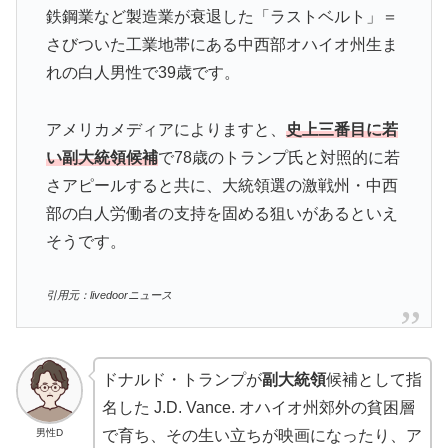
鉄鋼業など製造業が衰退した「ラストベルト」＝
さびついた工業地帯にある中西部オハイオ州生ま
れの白人男性で39歳です。
アメリカメディアによりますと、
史上三番目に若
い副大統領候補
で78歳のトランプ氏と対照的に若
さアピールすると共に、大統領選の激戦州・中西
部の白人労働者の支持を固める狙いがあるといえ
そうです。
引用元：livedoorニュース
ドナルド・トランプが
副大統領
候補として指
名した J.D. Vance. オハイオ州郊外の貧困層
男性D
で育ち、その生い立ちが映画になったり、ア