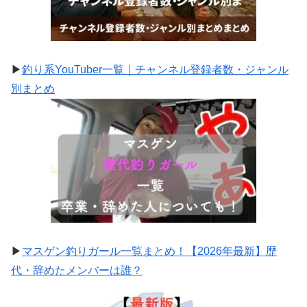
▶
釣り系YouTuber一覧｜チャンネル登録者数・ジャンル
別まとめ
▶
マスゲン釣りガール一覧まとめ！【2026年最新】歴
代・辞めたメンバーは誰？