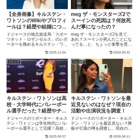
【全身画像】キルステン・
meg ザ・モンスターズ2で
ワトソンのWikiやプロフィ
スーインの死因は？何故死
ールは？経歴や結婚につい
んだ事になったの？
ても！
ドジャースの地元放送局「スポー
meg ザ・モンスターズ2を見て、
ツネット・ロサンゼルス」のレポ
あれ？スーインが死んだことにな
ーターを務めるキルステン・ワト
ってる…と、ちょっと衝撃を受け
ソンさんが注目を集めています。
た方もいると思います。管理人自
2025.11.04
2024.05.31
大谷翔平選手との身長がほとんど
身も、meg ザ・モンスターズ2を
変わらないこと、そして、笑顔が
見て、リー・ビンビン出演してい
トレンド
トレンド
素敵と、日本からも注目を集めて
ないのか…と悲しくなりました。
いるワトソンさんですが、プロ
スーインは何故、死んだ...
フ...
キルステン・ワトソンは高
キルステン・ワトソンを最
校・大学時代にバレーボー
近見ないのはなぜ？現在の
ル選手だった？経歴やチー
活動や出演状況を調査！
ムを調査！
ドジャースのリポーター・キルス
ドジャースのリポーター・キルス
テン・ワトソンは学生時代にバレ
テン・ワトソンを最近見ない？降
ーボール選手として活躍！高校で
板や引退の噂を調査し、現在の活
はキャプテンを務め州大会優勝、
動や出演状況、SNSでの近況発
2025.09.27
2026.06.11
大学ではディビジョン1の試合に
信についてまとめました。