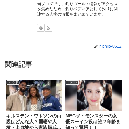
当ブログでは、釣りガールの情報がアクセス
を集めたため、釣りペディアとして釣りに関
連する人物の情報をまとめています。
nichijo-0612
関連記事
トレンド
トレンド
キルステン・ワトソンの両
MEGザ・モンスターの女
親はどんな人？国籍や人
優スーイン役は誰？年齢を
種・出身地から家族構成ま
知って驚愕！！