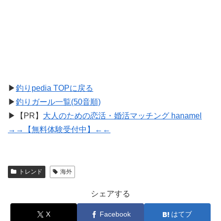
▶
釣りpedia TOPに戻る
▶
釣りガール一覧(50音順)
▶【PR】
大人のための恋活・婚活マッチング hanamel
→→【無料体験受付中】←←
トレンド
海外
シェアする
X
Facebook
はてブ