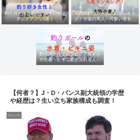
釣りガールと出会いやすいマッ
関西の釣りガール人気ランキン
チングアプリ3選！
グ！大阪の美人・可愛い美女を
厳選紹介
釣りガールでグラビアアイドル
や水着・ビキニ姿が見れる人気
チャンネル
【何者？】J・D・バンス副大統領の学歴
や経歴は？生い立ち家族構成も調査！
トレンド