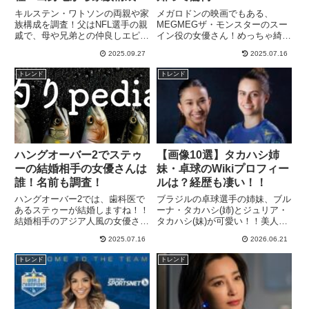
で調査！
キルステン・ワトソンの両親や家
メガロドンの映画でもある、
族構成を調査！父はNFL選手の親
MEGMEGザ・モンスターのスー
戚で、母や兄弟との仲良しエピソ
イン役の女優さん！めっちゃ綺麗
ードも話題。国籍や人種・出身地
な人だなぁ…日本人かな？って疑
2025.09.27
2025.07.16
といったルーツについても詳しく
問に思って調べてみたら、中国の
解説します。
女優さんでした！！李冰冰(リ
トレンド
トレンド
ー・ビンビン)さんという女優さ
ん！！個人的には超、タイプの女
性！...
ハングオーバー2でステゥ
【画像10選】タカハシ姉
ーの結婚相手の女優さんは
妹・卓球のWikiプロフィー
誰！名前も調査！
ルは？経歴も凄い！！
ハングオーバー2では、歯科医で
ブラジルの卓球選手の姉妹、ブル
あるステゥーが結婚しますね！！
ーナ・タカハシ(姉)とジュリア・
結婚相手のアジア人風の女優さ
タカハシ(妹)が可愛い！！美人と
ん！とてもキレイな方ですが、ス
注目を集めていますね！！女子卓
2025.07.16
2026.06.21
テゥーの結婚相手の女優さんは
球界では、「新たなスター」とし
誰？名前やプロフィールは？と言
て、注目を集めており、日系とい
トレンド
トレンド
う部分が気になる所です。てっき
うこともあって、日本でも注目さ
り1で出てきた、ジェイドと結婚
れつつあります。今後のオリ...
する...