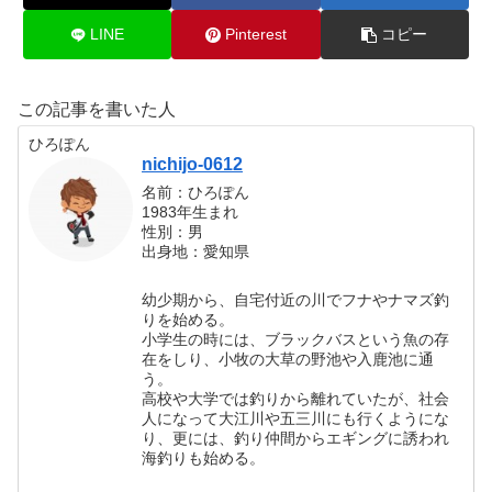
LINE
Pinterest
コピー
この記事を書いた人
ひろぽん
nichijo-0612
名前：ひろぽん
1983年生まれ
性別：男
出身地：愛知県
幼少期から、自宅付近の川でフナやナマズ釣
りを始める。
小学生の時には、ブラックバスという魚の存
在をしり、小牧の大草の野池や入鹿池に通
う。
高校や大学では釣りから離れていたが、社会
人になって大江川や五三川にも行くようにな
り、更には、釣り仲間からエギングに誘われ
海釣りも始める。