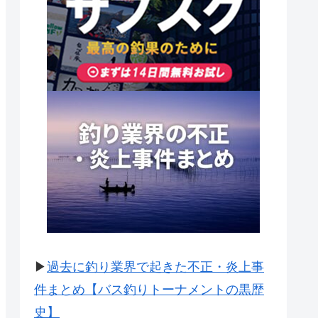
▶
過去に釣り業界で起きた不正・炎上事
件まとめ【バス釣りトーナメントの黒歴
史】