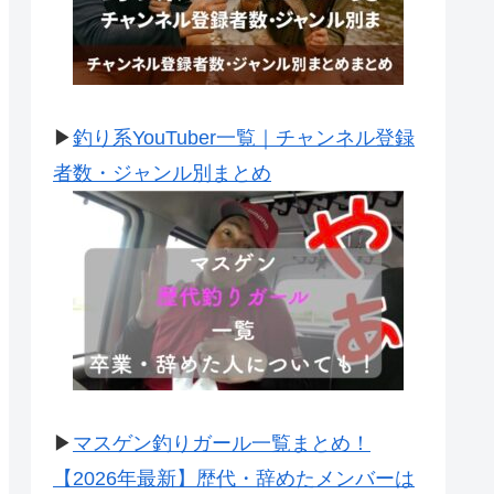
▶
釣り系YouTuber一覧｜チャンネル登録
者数・ジャンル別まとめ
▶
マスゲン釣りガール一覧まとめ！
【2026年最新】歴代・辞めたメンバーは