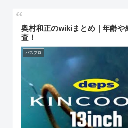
奥村和正のwikiまとめ｜年齢
査！
バスプロ