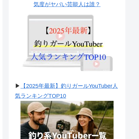
気度がヤバい芸能人は誰？
▶
【2025年最新】釣りガールYouTuber人
気ランキングTOP10