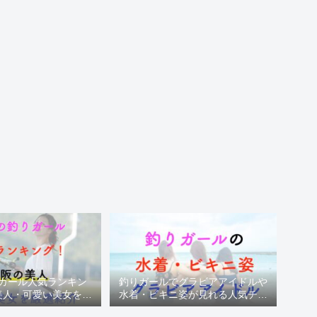
ガール人気ランキン
釣りガールでグラビアアイドルや
美人・可愛い美女を厳
水着・ビキニ姿が見れる人気チャ
選紹介
ンネル