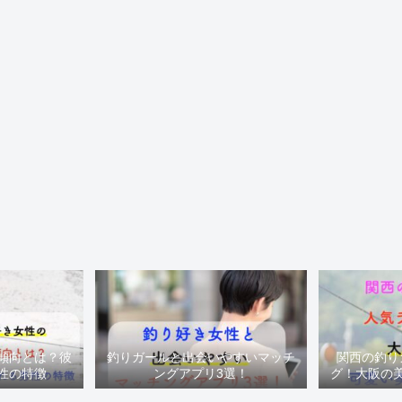
傾向とは？彼
釣りガールと出会いやすいマッチ
関西の釣り
性の特徴
ングアプリ3選！
グ！大阪の