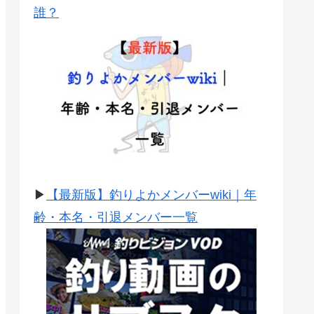
誰？
▶
【最新版】釣りよかメンバーwiki｜年
齢・本名・引退メンバー一覧