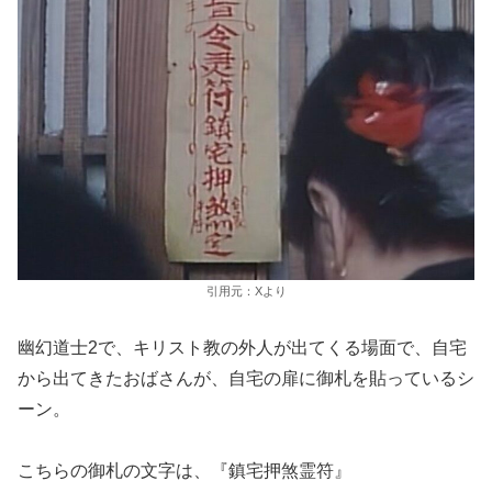
引用元：Xより
幽幻道士2で、キリスト教の外人が出てくる場面で、自宅
から出てきたおばさんが、自宅の扉に御札を貼っているシ
ーン。
こちらの御札の文字は、『鎮宅押煞霊符』