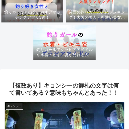
釣りガールと出会いやすいマッ
関西の釣りガール人気ランキン
チングアプリ3選！
グ！大阪の美人・可愛い美女を
厳選紹介
釣りガールでグラビアアイドル
や水着・ビキニ姿が見れる人気
チャンネル
【複数あり】キョンシーの御札の文字は何
て書いてある？意味もちゃんとあった！！
キョンシー