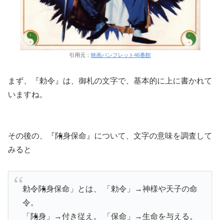
引用元：
映画パンフレット46番館
まず、『勅令』は、御札の文字で、基本的に上に書かれて
いますね。
その後の、『陏身保命』について、文字の意味を調査して
みると
勅令陏身保命」とは、 「勅令」→神様や天子の命
令。
「陏身」→付き従え。 「保命」→生命を与える。