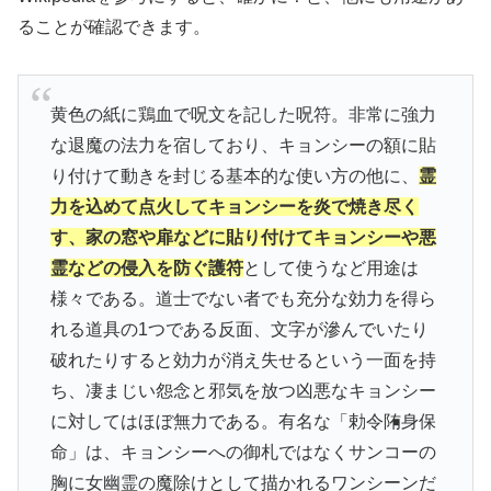
ることが確認できます。
黄色の紙に鶏血で呪文を記した呪符。非常に強力
な退魔の法力を宿しており、キョンシーの額に貼
り付けて動きを封じる基本的な使い方の他に、
霊
力を込めて点火してキョンシーを炎で焼き尽く
す、家の窓や扉などに貼り付けてキョンシーや悪
霊などの侵入を防ぐ護符
として使うなど用途は
様々である。道士でない者でも充分な効力を得ら
れる道具の1つである反面、文字が滲んでいたり
破れたりすると効力が消え失せるという一面を持
ち、凄まじい怨念と邪気を放つ凶悪なキョンシー
に対してはほぼ無力である。有名な「勅令陏身保
命」は、キョンシーへの御札ではなくサンコーの
胸に女幽霊の魔除けとして描かれるワンシーンだ