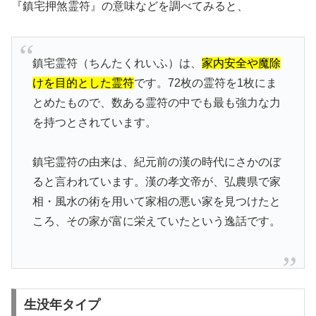
『鎮宅押煞霊符』の意味などを調べてみると、
鎮宅霊符（ちんたくれいふ）は、
家内安全や魔除
けを目的とした霊符
です。72枚の霊符を1枚にま
とめたもので、数ある霊符の中でも最も強力な力
を持つとされています。
鎮宅霊符の由来は、紀元前の漢の時代にさかのぼ
ると言われています。漢の孝文帝が、弘農県で家
相・風水の術を用いて家相の悪い家を見つけたと
ころ、その家が富に栄えていたという逸話です。
生没年タイプ