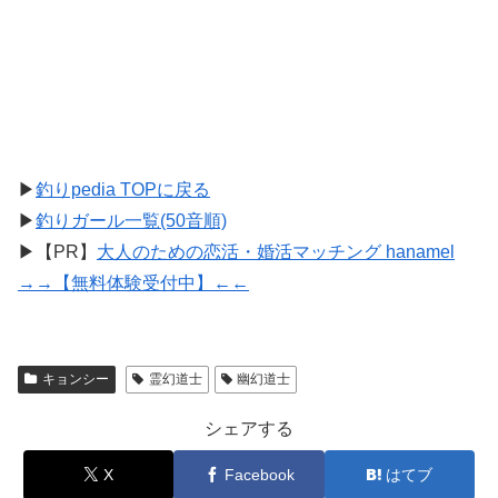
▶
釣りpedia TOPに戻る
▶
釣りガール一覧(50音順)
▶【PR】
大人のための恋活・婚活マッチング hanamel
→→【無料体験受付中】←←
キョンシー
霊幻道士
幽幻道士
シェアする
X
Facebook
はてブ