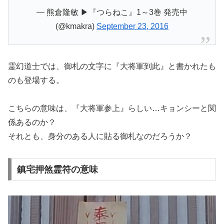
— 熊倉隆敏 ▶『つらねこ』1～3巻 発売中
(@kmakra)
September 23, 2016
霊幻道士では、御札の文字に『大将軍到此』と書かれたも
のも登場する。
こちらの意味は、『大将軍参上』らしい…キョンシーと関
係あるのか？
それとも、身分のある人に貼る御札なのだろうか？
鎮宅押煞霊符の意味