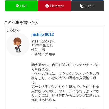
LINE
Pinterest
コピー
この記事を書いた人
ひろぽん
nichijo-0612
名前：ひろぽん
1983年生まれ
性別：男
出身地：愛知県
幼少期から、自宅付近の川でフナやナマズ釣
りを始める。
小学生の時には、ブラックバスという魚の存
在をしり、小牧の大草の野池や入鹿池に通
う。
高校や大学では釣りから離れていたが、社会
人になって大江川や五三川にも行くようにな
り、更には、釣り仲間からエギングに誘われ
海釣りも始める。