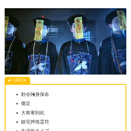
勅令陏身保命
僵定
大将軍到此
鎮宅押煞霊符
生没年タイプ