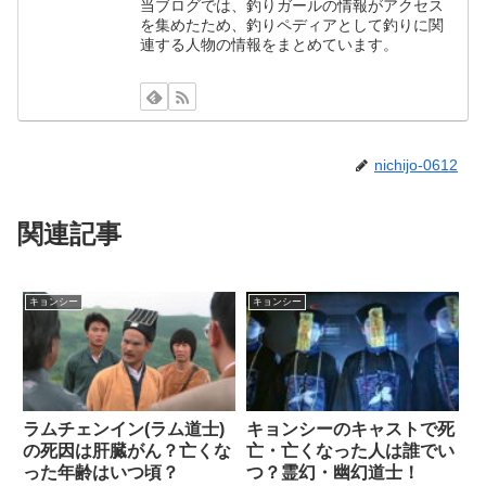
当ブログでは、釣りガールの情報がアクセス
を集めたため、釣りペディアとして釣りに関
連する人物の情報をまとめています。
nichijo-0612
関連記事
キョンシー
キョンシー
ラムチェンイン(ラム道士)
キョンシーのキャストで死
の死因は肝臓がん？亡くな
亡・亡くなった人は誰でい
った年齢はいつ頃？
つ？霊幻・幽幻道士！