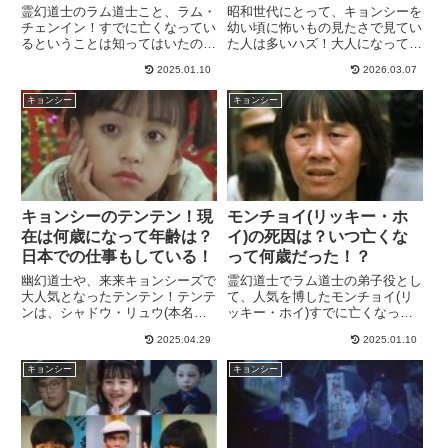
霊幻道士のラム道士こと、ラム・
昭和世代にとって、キョンシーを
チェンイン！すでに亡くなってい
幼い頃に怖いもの見たさで見てい
るということは知ってはいたので
た人は多いハズ！大人になって、
すが、大人になってこうして
キョンシー映画やドラマに出演し
2025.01.10
2026.03.07
WEBが便利になってからラム道
ていたキャストの現在は？と気に
士はいつ頃亡くなったの？死因の
なっている方も多いと思います。
キョンシー
キョンシー
病気や病名は何？亡くなったとき
その中で、現在、既に亡くなった
の年齢は？ということが気になり
方々も多くおられるようです。
まし...
こ...
キョンシーのテンテン！現
モンチョイ(リッキー・ホ
在は何歳になって年齢は？
イ)の死因は？いつ亡くな
日本での仕事もしている！
って何歳だった！？
幽幻道士や、来来キョンシーズで
霊幻道士でラム道士の弟子役とし
大人気となったテンテン！テンテ
て、人気を博したモンチョイ(リ
ンは、シャドウ・リュウ(本名：
ッキー・ホイ)すでに亡くなって
劉 致妤（リュウ・ツーイー）)さ
いるという事をご存知の方も多い
2025.04.29
2025.01.10
んですね！！そんなテンテンちゃ
と思います。そんなモンチョイ役
んは、現在は何歳になったの？年
のリッキー・ホイさんは、いつ亡
キョンシー
キョンシー
齢は？現在は何をしているの？近
くなったの？死因は何？何歳で亡
況が知りたい！という方もおられ
くなったの？と言う部分が気に
るはず！キョンシーに出演してい
な...
たテンテンについて、現在を調査
してみたいと思います。