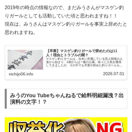
2019年の時点の情報なので、まだみうさんがマスゲン釣
りガールとしても活動していた頃と思われますね！！
現在は、みうさんはマスゲン釣りガールを事実上辞めたと
思われますね。
【卒業】マスゲン釣りガールで辞めたのは11
人！理由とトラブルの闇？
マスゲン釣りガールは、吉本に所属している芸人関係の人
達から始まり、4期からは一般の公募。徐々に人気を獲得
してきましたが、その中でも卒業や辞めた釣りガールも出
てきていますね。辞めたマスゲン釣りガールをまとめまし
た。そして、辞めた理由や現在の活...
2026.07.01
nichijo06.info
みうのYou Tubeちゃんねるで給料明細漏洩？出
演料の文字！？