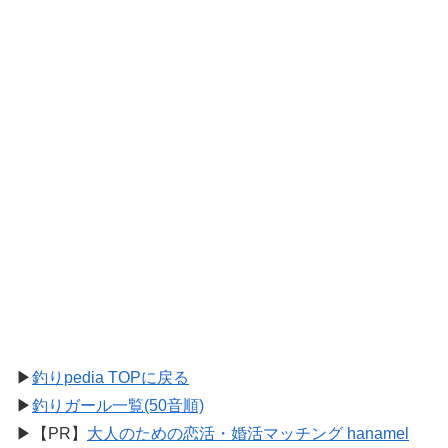
▶
釣りpedia TOPに戻る
▶
釣りガール一覧(50音順)
▶【PR】
大人のための恋活・婚活マッチング hanamel