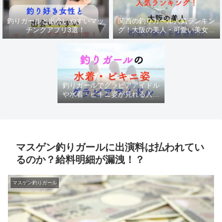
釣りガールと出会いやすいマッ
関西の釣りガール人気ランキン
チングアプリ3選！
グ！大阪の美人・可愛い美女を
厳選紹介
釣りガールでグラビアアイドル
や水着・ビキニ姿が見れる人気
チャンネル
マスゲン釣りガールに出演料は払われてい
るのか？給料明細が漏洩！？
マスゲン釣りガール