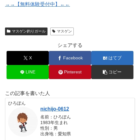
→→【無料体験受付中】←←
マスゲン釣りガール
マスゲン
シェアする
X
Facebook
はてブ
LINE
Pinterest
コピー
この記事を書いた人
ひろぽん
nichijo-0612
名前：ひろぽん
1983年生まれ
性別：男
出身地：愛知県