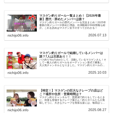
マスゲン釣りガール一覧まとめ！【2026年最
新】歴代・辞めたメンバーは誰？
マスゲン釣りガールの歴代メンバーを完全まとめ！2025年
最新の現メンバーや辞めた理由、出演動画やSNS情報も紹
介。これを読めばマスゲン女子のすべてがわかる！
2026.07.13
nichijo06.info
マスゲン釣りガールで結婚しているメンバーは
誰？7人は旦那あり！！
バス釣りYouTuberとして、活動しているマスゲンさん！そ
して一般人の釣りガールをオーディション形式で募集し、
大人気チャンネルとなりました。マスゲン釣りガールのメ
ンバーで、結婚しているメンバーについてまとめてみる
と、7人のメンバーが結婚し...
2025.10.03
nichijo06.info
【特定！】マスゲンの巨大なクレープの店はど
こ？場所や住所・営業時間は？
マスゲン釣りチャンネルで、琵琶湖で釣りをしているとき
に、何度も登場するクレープ屋さん！釣りガールたちが美
味しそうに、大きなクレープを頬張る姿には、毎回ほっこ
りしますよね！マスゲンさんが行ってるクレープ屋さんは
どこ？場所や住所は？営業時間や店...
2025.08.27
nichijo06.info