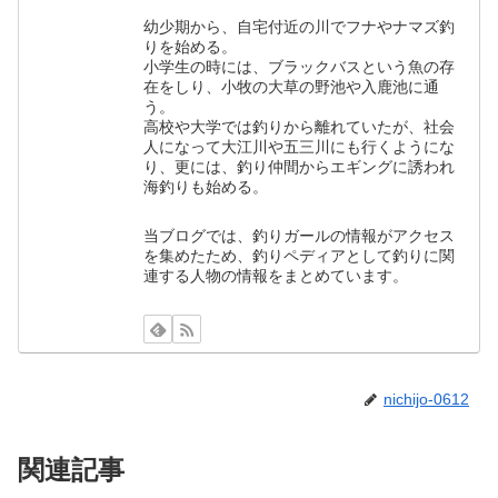
幼少期から、自宅付近の川でフナやナマズ釣
りを始める。
小学生の時には、ブラックバスという魚の存
在をしり、小牧の大草の野池や入鹿池に通
う。
高校や大学では釣りから離れていたが、社会
人になって大江川や五三川にも行くようにな
り、更には、釣り仲間からエギングに誘われ
海釣りも始める。
当ブログでは、釣りガールの情報がアクセス
を集めたため、釣りペディアとして釣りに関
連する人物の情報をまとめています。
nichijo-0612
関連記事