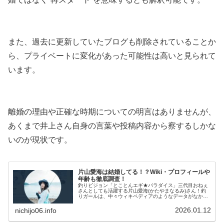
また、過去に更新していたブログも削除されていることか
ら、プライベートに変化があった可能性は高いと見られて
います。
離婚の理由や正確な時期についての明言はありませんが、
あくまで井上さん自身の言葉や投稿内容から察するしかな
いのが現状です。
片山愛海は結婚してる！？Wiki・プロフィールや
年齢も徹底調査！
釣りビジョン「とことんエギ★パラダイス」三代目おねぇ
さんとしても活躍する片山愛海(かたやまなるみ)さん！釣
りガールは、中々ウィキペディアのようなデータがなかっ
たり、プロフィールも不明だったりしますよね！！釣りフ
ァン、片山愛海さんフ...
2026.01.12
nichijo06.info