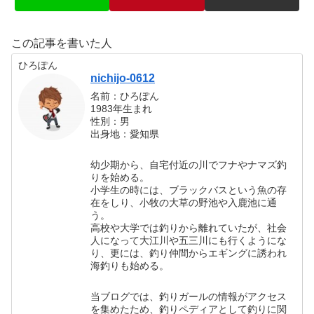
この記事を書いた人
ひろぽん
nichijo-0612
名前：ひろぽん
1983年生まれ
性別：男
出身地：愛知県
幼少期から、自宅付近の川でフナやナマズ釣
りを始める。
小学生の時には、ブラックバスという魚の存
在をしり、小牧の大草の野池や入鹿池に通
う。
高校や大学では釣りから離れていたが、社会
人になって大江川や五三川にも行くようにな
り、更には、釣り仲間からエギングに誘われ
海釣りも始める。
当ブログでは、釣りガールの情報がアクセス
を集めたため、釣りペディアとして釣りに関