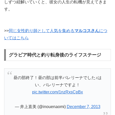
しずつ紐解いていくと、彼女の人生の転機が見えてきま
す。
>>
同じ女性釣り師として人気を集める
マルコスさん
につ
いてはこちら
グラビア時代と釣り転身後のライフステージ
昼の部終了！昼の部は前半バレリーナでした♪は
い、バレリーナですよ！
pic.twitter.com/1nzRxsCpBx
— 井上直美 (@inouenaomi)
December 7, 2013