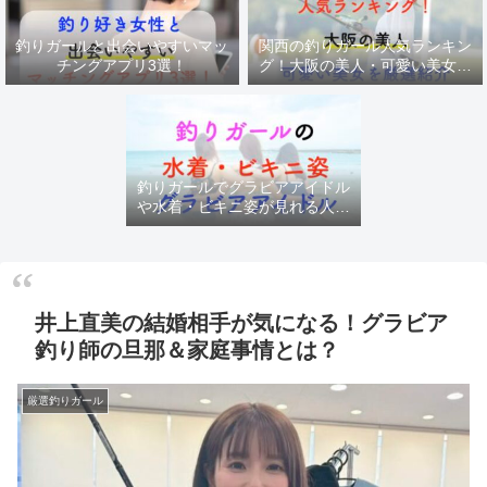
釣りガールと出会いやすいマッ
関西の釣りガール人気ランキン
チングアプリ3選！
グ！大阪の美人・可愛い美女を
厳選紹介
釣りガールでグラビアアイドル
や水着・ビキニ姿が見れる人気
チャンネル
井上直美の結婚相手が気になる！グラビア
釣り師の旦那＆家庭事情とは？
厳選釣りガール