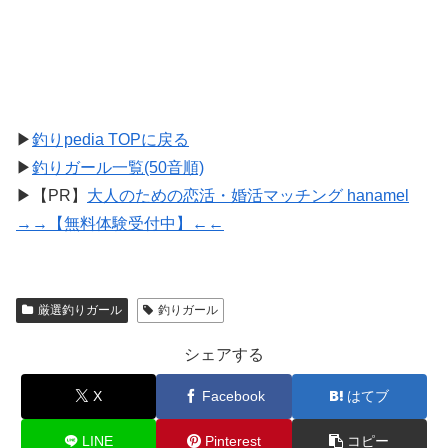
▶
釣りpedia TOPに戻る
▶
釣りガール一覧(50音順)
▶【PR】
大人のための恋活・婚活マッチング hanamel
→→【無料体験受付中】←←
厳選釣りガール
釣りガール
シェアする
X
Facebook
はてブ
LINE
Pinterest
コピー