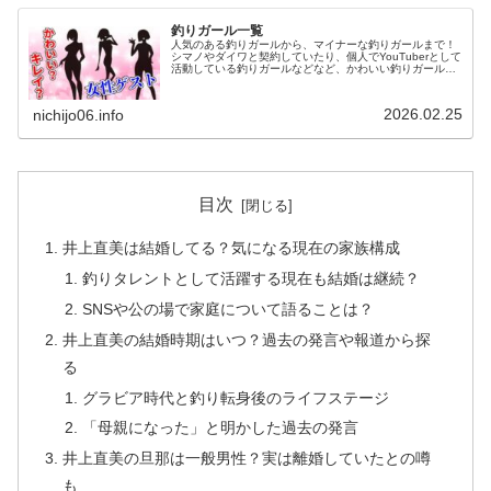
釣りガール一覧
人気のある釣りガールから、マイナーな釣りガールまで！
シマノやダイワと契約していたり、個人でYouTuberとして
活動している釣りガールなどなど、かわいい釣りガールを
徹底的に集めました。
2026.02.25
nichijo06.info
目次
井上直美は結婚してる？気になる現在の家族構成
釣りタレントとして活躍する現在も結婚は継続？
SNSや公の場で家庭について語ることは？
井上直美の結婚時期はいつ？過去の発言や報道から探
る
グラビア時代と釣り転身後のライフステージ
「母親になった」と明かした過去の発言
井上直美の旦那は一般男性？実は離婚していたとの噂
も