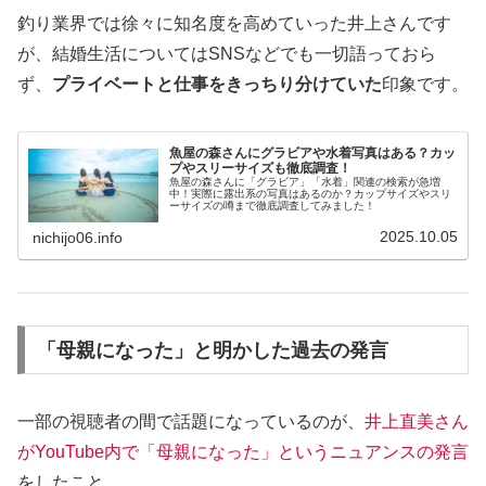
釣り業界では徐々に知名度を高めていった井上さんです
が、結婚生活についてはSNSなどでも一切語っておら
ず、
プライベートと仕事をきっちり分けていた
印象です。
魚屋の森さんにグラビアや水着写真はある？カッ
プやスリーサイズも徹底調査！
魚屋の森さんに「グラビア」「水着」関連の検索が急増
中！実際に露出系の写真はあるのか？カップサイズやスリ
ーサイズの噂まで徹底調査してみました！
2025.10.05
nichijo06.info
「母親になった」と明かした過去の発言
一部の視聴者の間で話題になっているのが、
井上直美さん
がYouTube内で「母親になった」というニュアンスの発言
をしたこと。