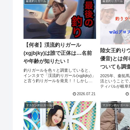
厳選釣りガール
厳選釣りガール
していきます。【
【何者】渓流釣りガール
陸女王釣りウ
(xgjbjky)は誰で正体は…名前
優音)とは何
や年齢が知りたい！
ついても調
釣りガールを色々と調査していると、
インスタで「渓流釣りガール(xgjbjky)」
2025年、秦拓
と言う釣りガールを発見！！しかし、
活ということで
プロフには「渓流釣りガール」としか
ティバルが岐阜
書かれておらず、名前が解らない…超
開催。そして、
2026.07.21
美人で可愛い子が投稿されているんだ
入れたと秦拓馬
けど…渓流釣りガール(x...
のが、釣りうま
マスゲン釣りガール
マスゲン釣りガール
て、彼女は何者で