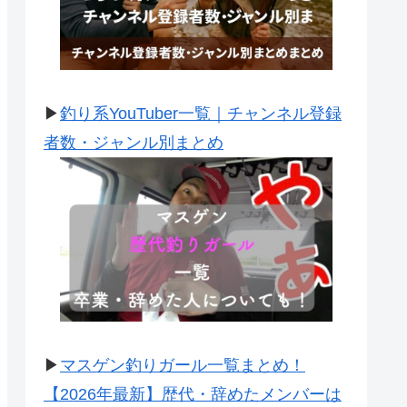
▶
釣り系YouTuber一覧｜チャンネル登録
者数・ジャンル別まとめ
▶
マスゲン釣りガール一覧まとめ！
【2026年最新】歴代・辞めたメンバーは