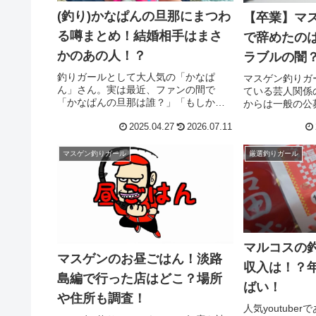
(釣り)かなぱんの旦那にまつわ
【卒業】マ
る噂まとめ！結婚相手はまさ
で辞めたのは
かのあの人！？
ラブルの闇
釣りガールとして大人気の「かなぱ
マスゲン釣りガ
ん」さん。実は最近、ファンの間で
ている芸人関係
「かなぱんの旦那は誰？」「もしかし
からは一般の公
て有名人？」といった噂が広がってい
してきましたが
2025.04.27
2026.07.11
ます。そこで今回は、【かなぱん 旦
めた釣りガール
那】にまつわる気になる情報や噂の真
辞めたマスゲン
相を徹底調査！結婚相手の素顔や2人の
した。そして、辞
マスゲン釣りガール
厳選釣りガール
馴れ...
マルコスの
マスゲンのお昼ごはん！淡路
収入は！？年
島編で行った店はどこ？場所
ばい！
や住所も調査！
人気youtube