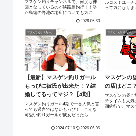
マスゲン釣りチャンネルで、何度も神
ルコス！ユーチ
回となっているのが淡路島釣行！！淡
って気になりま
路島編の野池の場所についても気にな
スさんは、コラ
りますが…お昼ごはんやデザートで訪
なく、自力で登
2026.06.30
れている場所を今回は調査します。マ
たと言うイメー
スゲンさんが淡路島でお昼ごはんに使
ルコスは、チャン
マスゲン釣りガール
マスゲン釣りガール
った店は？店名や場所が知りたい！
と、...
【最新】マスゲン釣りガール
マスゲンの
もっぴに彼氏が出来た！？結
の店はどこ
婚してるってマジ？【4期】
マスゲンの昼ご
チタイムも人気
マスゲン釣りガール4期で一番人気と言
湖釣行で、マス
っても過言ではないもっぴ！！こんな
んが行ったお昼
可愛い釣りガールが彼女だったら…っ
調査します！！
て思ったりもしますよね(笑)そんなもっ
湖釣行のランチ
ぴに、そもそももっぴは、彼氏とかい
と、気になって
2024.07.10
2026.06.06
るの？マスゲンさんが彼氏じゃない
幸...