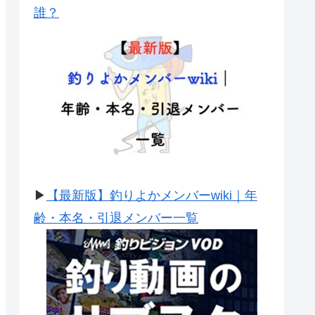
誰？
▶
【最新版】釣りよかメンバーwiki｜年
齢・本名・引退メンバー一覧