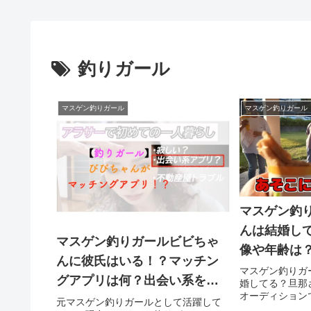
釣りガール
マスゲン釣りガール
マスゲン釣りガール
マスゲン釣
んは結婚し
マスゲン釣りガールビビちゃ
像や年齢は
んに彼氏はいる！？マッチン
マスゲン釣りガ
グアプリは何？出会い系を使
婚してる？旦那
オーディション
ってると告白
元マスゲン釣りガールとして活躍して
ドを紹介。仲良