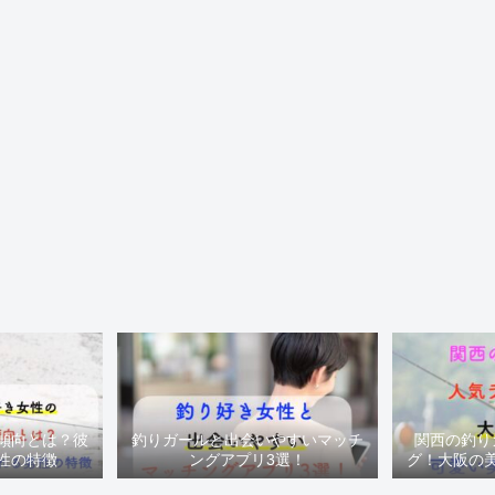
傾向とは？彼
釣りガールと出会いやすいマッチ
関西の釣り
性の特徴
ングアプリ3選！
グ！大阪の