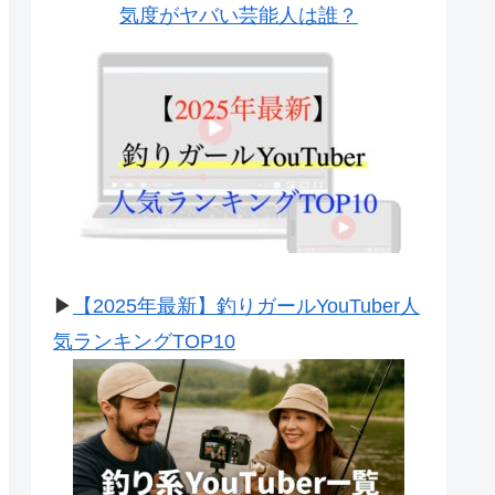
気度がヤバい芸能人は誰？
▶
【2025年最新】釣りガールYouTuber人
気ランキングTOP10