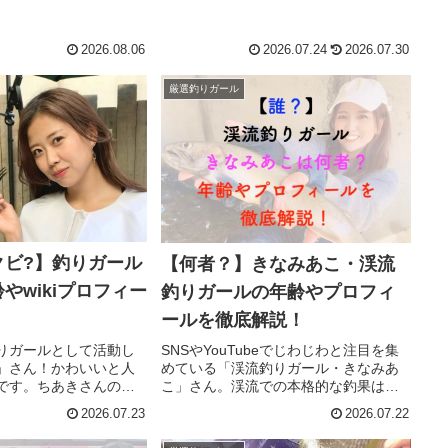
との両立にも注目です。
2026.08.06
2026.07.24
2026.07.30
厳選釣りガール
クビ?】釣りガール
【何者？】きなみあこ・渓流
やwikiプロフィー
釣りガールの年齢やプロフィ
ールを徹底解説！
りガールとして活動し
SNSやYouTubeでじわじわと注目を集
」さん！かわいいと人
めている「渓流釣りガール・きなみあ
です。ちあきさんの年
こ」さん。渓流での本格的な釣果はも
フィールが知りたい！ソル
ちろん、その自然体で飾らないスタイ
2026.07.23
2026.07.22
て何？メジャークラフト辞
ルに「誰？」「何者なの？」と気にな
部分について、調査を
っている人も多いのではないでしょう