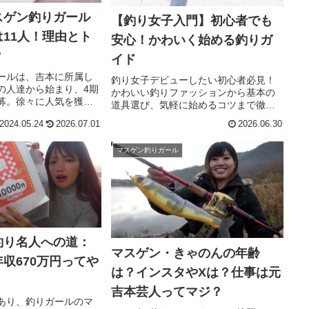
スゲン釣りガール
【釣り女子入門】初心者でも
11人！理由とト
安心！かわいく始める釣りガ
？
イド
ールは、吉本に所属し
釣り女子デビューしたい初心者必見！
の人達から始まり、4期
かわいい釣りファッションから基本の
募。徐々に人気を獲得
道具選び、気軽に始めるコツまで徹底
、その中でも卒業や辞
ガイド。女性でも安心して楽しめる釣
2024.05.24
2026.07.01
2026.06.30
も出てきていますね。
りの魅力をやさしく紹介します。
釣りガールをまとめま
めた理由や現在の活...
マスゲン釣りガール
釣り名人への道：
マスゲン・きゃのんの年齢
収670万円ってや
は？インスタやXは？仕事は元
吉本芸人ってマジ？
rであり、釣りガールのマ