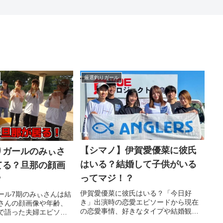
厳選釣りガール
【シマノ】伊賀愛優菜に彼氏
りガールのみぃさ
はいる？結婚して子供がいる
てる？旦那の顔画
ってマジ！？
？
伊賀愛優菜に彼氏はいる？「今日好
ール7期のみぃさんは結
き」出演時の恋愛エピソードから現在
さんの顔画像や年齢、
の恋愛事情、好きなタイプや結婚観ま
で語った夫婦エピソー
で徹底解説！釣りガールとしての活動
し夫婦の素顔を徹底解