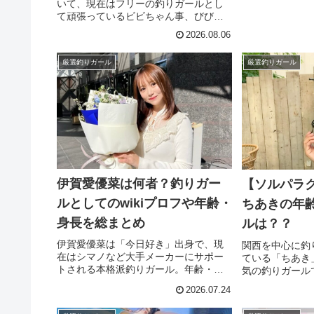
いて、現在はフリーの釣りガールとし
説します。
て頑張っているビビちゃん事、びびち
ゃん。個人のYouTubeをスタートし
2026.08.06
て、「豆腐メンタルは人生ハードモー
ド」と言う動画で、アイキャッチ画像
厳選釣りガール
厳選釣りガール
に「出会い系アプリ」と言う文字。...
伊賀愛優菜は何者？釣りガー
【ソルパラ
ルとしてのwikiプロフや年齢・
ちあきの年齢
身長を総まとめ
ルは？？
伊賀愛優菜は「今日好き」出身で、現
関西を中心に釣
在はシマノなど大手メーカーにサポー
ている「ちあき
トされる本格派釣りガール。年齢・身
気の釣りガール
長などのプロフィールやジギングでの
齢やWikiプロ
2026.07.24
活躍を総まとめしました。
パラtvクビっ
めたの？と言う