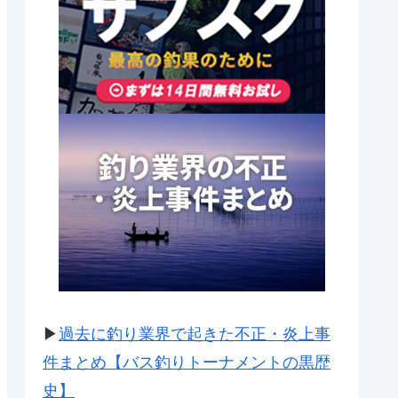
▶
過去に釣り業界で起きた不正・炎上事
件まとめ【バス釣りトーナメントの黒歴
史】