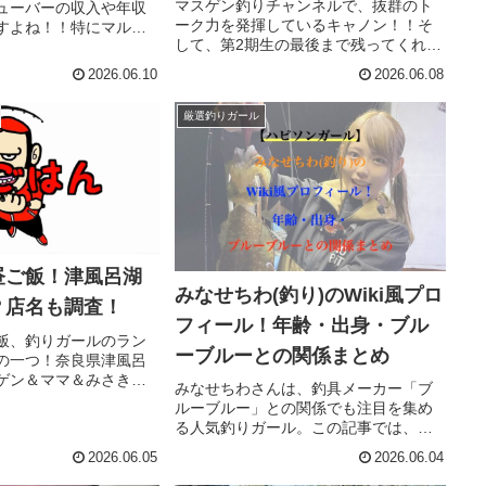
マスゲン釣りチャンネルで、抜群のト
ューバーの収入や年収
ーク力を発揮しているキャノン！！そ
すよね！！特にマルコ
して、第2期生の最後まで残ってくれた
ボなどもそれほど多く
唯一のメンバーでもありますね！！
録者数を増やしていっ
2026.06.10
2026.06.08
2025年現在は、タックルベリーガール
ジが強い方。 現在のマ
ズに選ばれ、活動を頑張っています。
ネル登録者...
厳選釣りガール
きゃのんの年齢やWikiプロフィ...
昼ご飯！津風呂湖
みなせちわ(釣り)のWiki風プロ
？店名も調査！
フィール！年齢・出身・ブル
飯、釣りガールのラン
ーブルーとの関係まとめ
の一つ！奈良県津風呂
ゲン＆ママ＆みさきさ
みなせちわさんは、釣具メーカー「ブ
ごはんのお店について
ルーブルー」との関係でも注目を集め
マスゲンさんが津風呂
る人気釣りガール。この記事では、年
に行ったお店はどこ？
齢・出身・経歴などのプロフィールを
いる方の参考になれば
2026.06.05
2026.06.04
Wiki風にわかりやすく紹介します。