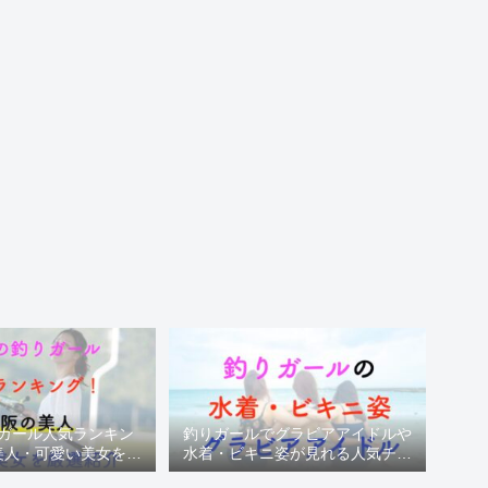
ガール人気ランキン
釣りガールでグラビアアイドルや
美人・可愛い美女を厳
水着・ビキニ姿が見れる人気チャ
選紹介
ンネル