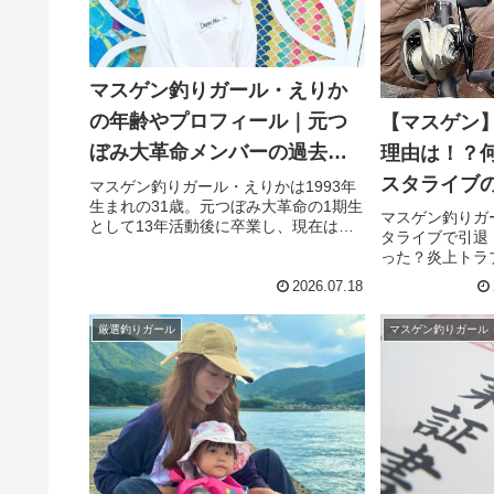
マスゲン釣りガール・えりか
の年齢やプロフィール｜元つ
【マスゲン
ぼみ大革命メンバーの過去と
理由は！？
現在
スタライブ
マスゲン釣りガール・えりかは1993年
生まれの31歳。元つぼみ大革命の1期生
マスゲン釣りガ
として13年活動後に卒業し、現在は釣
タライブで引退
りガールとして再始動！プロフィール
った？炎上トラ
や引退説の真相も徹底解説。
由とは！？
2026.07.18
厳選釣りガール
マスゲン釣りガール