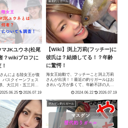
厳選釣りガール
ソルパラ】...
か。本記事では、そんな“きな...
【Wiki】渕上万莉(フッチー)に
マJKユウネ(松尾
彼氏は？結婚してる！？年齢
者？wikiプロフに
に驚愕！
査！
海女王始動で、フッチーこと渕上万莉
馬さんによる陸女王が復
さんが出演！！最近の釣りガールはお
、バスクイーンフェス
きれいな方が多くて、年齢不詳の人が
県、大江川・五三川で
多いですね(笑)管理人的にもフッチーさ
陸女王への切符を手に
2025.06.25
2026.07.19
2024.06.22
2026.07.19
んめっちゃタイプ←ぇ渕上万莉さんは
さんがXに投稿している
釣りガールの中でもかなりかわいい美
JKユウネさん。はたし
マスゲン釣りガール
貌の持ち主！！>>釣りガール一覧...
、プロフィー...