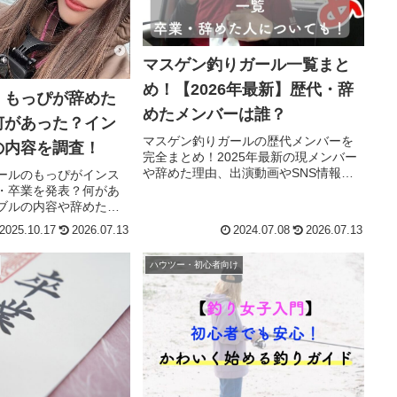
マスゲン釣りガール一覧まと
め！【2026年最新】歴代・辞
】もっぴが辞めた
めたメンバーは誰？
何があった？イン
マスゲン釣りガールの歴代メンバーを
の内容を調査！
完全まとめ！2025年最新の現メンバー
や辞めた理由、出演動画やSNS情報も
ールのもっぴがインス
紹介。これを読めばマスゲン女子のす
・卒業を発表？何があ
べてがわかる！
ブルの内容や辞めた理
2025.10.17
2026.07.13
2024.07.08
2026.07.13
ハウツー・初心者向け