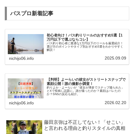
バスプロ新着記事
初心者向け！バス釣りリールのおすすめ5選【1
万円以下で選ぶならコレ】
バス釣り初心者に最適な1万円以下のリールを厳選紹介！
選び方のポイントやタイプ別おすすめ5選をわかりやすく
解説！
2025.09.09
nichijo06.info
【判明】よーらいの彼女がストリートスナップで
素顔公開！誰の撮影か調査！
釣りよか・よーらいが「彼女が博多でスナップ撮られた」
とXで投稿し話題に。誰が撮ったのか？素顔はバレたの
か？SNSの反応も紹介。
2026.02.20
nichijo06.info
藤田京弥は不正してない！「せこい」
と言われる理由と釣りスタイルの真相