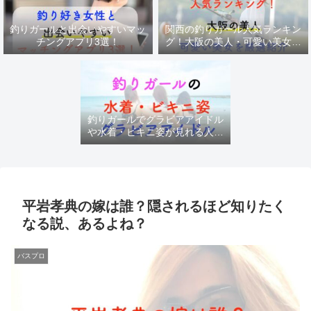
釣りガールと出会いやすいマッ
関西の釣りガール人気ランキン
チングアプリ3選！
グ！大阪の美人・可愛い美女を
厳選紹介
釣りガールでグラビアアイドル
や水着・ビキニ姿が見れる人気
チャンネル
平岩孝典の嫁は誰？隠されるほど知りたく
なる説、あるよね？
バスプロ