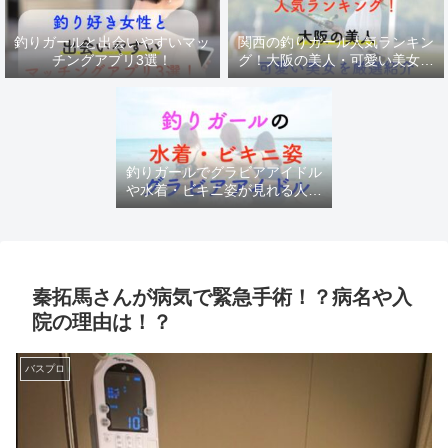
釣りガールと出会いやすいマッ
関西の釣りガール人気ランキン
チングアプリ3選！
グ！大阪の美人・可愛い美女を
厳選紹介
釣りガールでグラビアアイドル
や水着・ビキニ姿が見れる人気
チャンネル
秦拓馬さんが病気で緊急手術！？病名や入
院の理由は！？
バスプロ