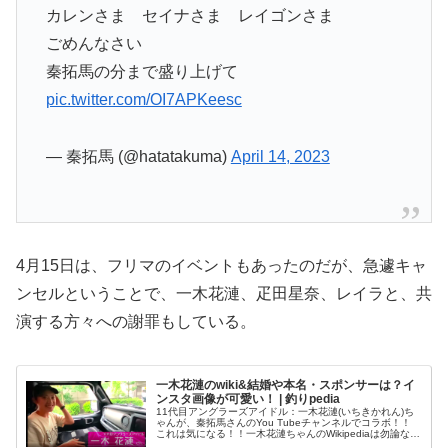
カレンさま セイナさま レイゴンさま
ごめんなさい
秦拓馬の分まで盛り上げて
pic.twitter.com/OI7APKeesc
— 秦拓馬 (@hatatakuma)
April 14, 2023
4月15日は、フリマのイベントもあったのだが、急遽キャ
ンセルということで、一木花漣、疋田星奈、レイラと、共
演する方々への謝罪もしている。
一木花漣のwiki&結婚や本名・スポンサーは？イ
ンスタ画像が可愛い！ | 釣りpedia
11代目アングラーズアイドル：一木花漣(いちきかれん)ち
ゃんが、秦拓馬さんのYou Tubeチャンネルでコラボ！！
これは気になる！！一木花漣ちゃんのWikipediaは勿論ない
ので、毎度お馴染みのこのブログで、プロフィールや経歴