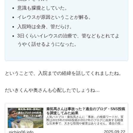
意識も朦朧としていた。
イレウスが原因ということが解る。
入院時は全身、管だらけ。
3日くらいイレウスの治療で、管などもとれてよ
うやく話せるようになった。
ということで、入院までの経緯を話してくれましたね。
だいきくんや奥さんも心配したでしょうね…
秦拓馬さんは事故った？過去のブログ・SNS投稿
を調査してみた結果
人気バスプロ・秦拓馬さんに「事故」の検索ワードが。実
際は2015年のSNS投稿や2017年のブログに由来する軽微
な出来事で、大きな怪我や被害はありません。過去の投稿
内容と現在の活動を解説します。
2025.09.22
nichijo06.info