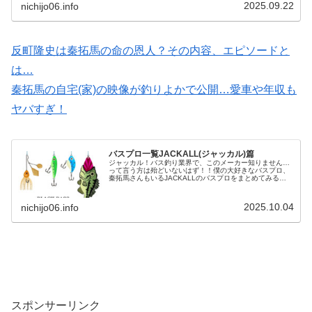
2025.09.22
nichijo06.info
反町隆史は秦拓馬の命の恩人？その内容、エピソードと
は…
秦拓馬の自宅(家)の映像が釣りよかで公開…愛車や年収も
ヤバすぎ！
バスプロ一覧JACKALL(ジャッカル)篇
ジャッカル！バス釣り業界で、このメーカー知りません…
って言う方は殆どいないはず！！僕の大好きなバスプロ、
秦拓馬さんもいるJACKALLのバスプロをまとめてみる
よ！！※秦拓馬さんは、2024年2月ジャッカルを退社しま
した…。アマゾンでジャッカ...
2025.10.04
nichijo06.info
スポンサーリンク