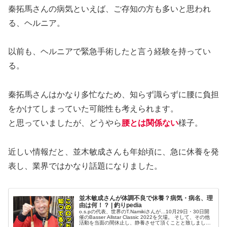
秦拓馬さんの病気といえば、ご存知の方も多いと思われ
る、ヘルニア。
以前も、ヘルニアで緊急手術したと言う経験を持ってい
る。
秦拓馬さんはかなり多忙なため、知らず識らずに腰に負担
をかけてしまっていた可能性も考えられます。
と思っていましたが、どうやら
腰とは関係ない
様子。
近しい情報だと、並木敏成さんも年始頃に、急に休養を発
表し、業界ではかなり話題になりました。
並木敏成さんが体調不良で休養？病気・病名、理
由は何！？ | 釣りpedia
o.s.pの代表、世界のT.Namikiさんが…10月29日・30日開
催のBasser Allstar Classic 2022を欠場。 そして、その他
活動を当面の間休止し、静養させて頂くことと致しまし