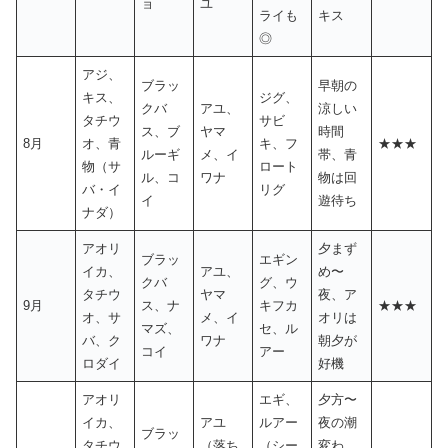
ョ
ユ
ライも
キス
◎
アジ、
ブラッ
早朝の
キス、
ジグ、
クバ
アユ、
涼しい
タチウ
サビ
ス、ブ
ヤマ
時間
8月
オ、青
キ、フ
★★★
ルーギ
メ、イ
帯、青
物（サ
ロート
ル、コ
ワナ
物は回
バ・イ
リグ
イ
遊待ち
ナダ）
アオリ
夕まず
ブラッ
エギン
イカ、
アユ、
め〜
クバ
グ、ウ
タチウ
ヤマ
夜、ア
9月
ス、ナ
キフカ
★★★
オ、サ
メ、イ
オリは
マズ、
セ、ル
バ、ク
ワナ
朝夕が
コイ
アー
ロダイ
好機
アオリ
エギ、
夕方〜
イカ、
アユ
ルアー
夜の潮
ブラッ
タチウ
（落ち
（シー
変わ