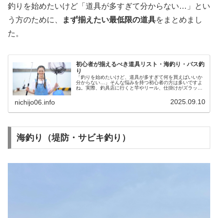
釣りを始めたいけど「道具が多すぎて分からない…」とい
う方のために、
まず揃えたい最低限の道具
をまとめまし
た。
初心者が揃えるべき道具リスト・海釣り・バス釣
り
「釣りを始めたいけど、道具が多すぎて何を買えばいいか
分からない…」そんな悩みを持つ初心者の方は多いですよ
ね。実際、釣具店に行くと竿やリール、仕掛けがズラッと
並んでいて、どれが必要なのか混乱しがちです。この記事
では、初心者でも最低限これだけあ...
2025.09.10
nichijo06.info
海釣り（堤防・サビキ釣り）