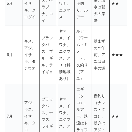
ス、ヘ
帯、淡
5月
イサ
ワナ、
キ釣
★★
ラブ
水は朝
キ、ク
ニジマ
り、ル
ナ、コ
夕の岸
ロダイ
ス
アー
イ
際
ヤマ
ルアー
ブラッ
メ、イ
（ワー
キス、
朝まず
クバ
ワナ、
ム・ミ
アジ、
め〜午
ス、ブ
ニジマ
ノ
6月
イサ
前、ア
★★★
ルーギ
ス、ア
ー）、
キ、タ
ユは日
ル、ラ
ユ（解
友釣り
チウオ
中の瀬
イギョ
禁地域
（ア
あり）
ユ）
エギ
（タ
夜釣り
ブラッ
ヤマ
アジ、
コ）、
（ナマ
クバ
メ、イ
キス、
ルア
ズ・タ
ス、ナ
ワナ、
7月
イサ
ー、渓
コ）、
★★
マズ、
ニジマ
キ、タ
流はド
朝夕は
ライギ
ス、ア
コ
ライフ
アジ・