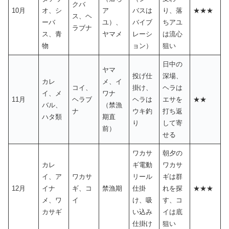
クバ
10月
オ、シ
ア
バスは
り、落
★★★
ス、ヘ
ーバ
ユ）、
バイブ
ちアユ
ラブナ
ス、青
ヤマメ
レーシ
は流心
物
ョン）
狙い
日中の
ヤマ
投げ仕
深場、
カレ
メ、イ
コイ、
掛け、
ヘラは
イ、メ
ワナ
11月
ヘラブ
ヘラは
エサを
★★
バル、
（禁漁
ナ
ウキ釣
打ち返
ハタ類
期直
り
して寄
前）
せる
ワカサ
朝夕の
カレ
ギ電動
ワカサ
イ、ア
ワカサ
リール
ギは群
12月
イナ
ギ、コ
禁漁期
仕掛
れを探
★★★
メ、ワ
イ
け、吸
す、コ
カサギ
い込み
イは底
仕掛け
狙い