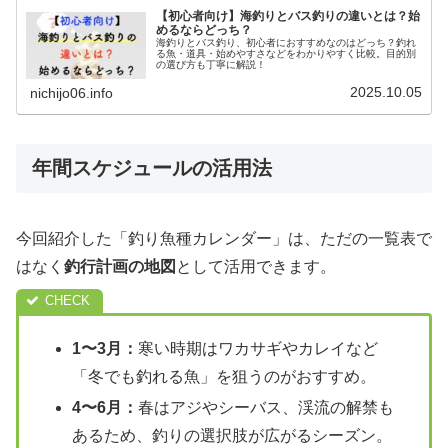
【初心者向け】海釣りとバス釣りの違いとは？始
めるならどっち？
海釣りとバス釣り、初心者におすすめなのはどっち？釣れ
る魚・道具・始めやすさなどをわかりやすく比較。目的別
の選び方も丁寧に解説！
2025.10.05
nichijo06.info
年間スケジュールの活用法
今回紹介した「釣り魚種カレンダー」は、ただの一覧表で
はなく
釣行計画の地図
として活用できます。
1〜3月：
寒い時期はワカサギやカレイなど
「冬でも釣れる魚」を狙うのがおすすめ。
4〜6月：
春はアジやシーバス、渓流の解禁も
あるため、釣りの選択肢が広がるシーズン。