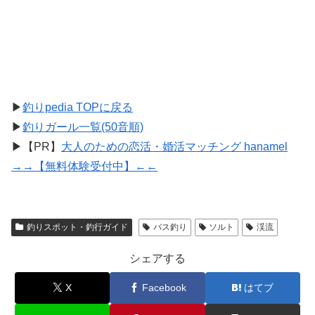
▶
釣りpedia TOPに戻る
▶
釣りガール一覧(50音順)
▶【PR】
大人のための恋活・婚活マッチング hanamel
→→【無料体験受付中】←←
釣りスポット・釣行ガイド
バス釣り
ソルト
渓流
シェアする
X
Facebook
はてブ