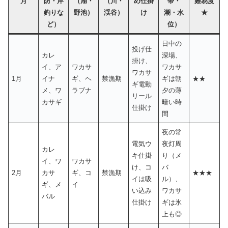
月
防・岸
（湖・
（川・
め仕掛
帯・
難易度
釣りな
野池）
渓谷）
け
潮・水
★
ど）
位）
日中の
投げ仕
カレ
深場、
掛け、
イ、ア
ワカサ
ワカサ
ワカサ
1月
イナ
ギ、ヘ
禁漁期
ギは朝
★★
ギ電動
メ、ワ
ラブナ
夕の薄
リール
カサギ
暗い時
仕掛け
間
夜の常
電気ウ
夜灯周
カレ
キ仕掛
り（メ
イ、ワ
ワカサ
け、コ
バ
2月
カサ
ギ、コ
禁漁期
★★★
イは吸
ル）、
ギ、メ
イ
い込み
ワカサ
バル
仕掛け
ギは氷
上も◎