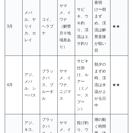
夜明
ヤマ
サビ
け〜朝
メバ
メ、イ
キ、ウ
まず
ル、ヤ
コイ、
ワナ
キ釣
め、渓
3月
リイ
ヘラブ
（解禁
★★
り、渓
流は解
カ、カ
ナ
月※地
流はエ
禁直後
レイ
域差あ
サ釣り
が狙い
り）
目
サビキ
朝夕の
仕掛
ブラッ
ヤマ
まずめ
アジ、
け、ル
クバ
メ、イ
時、渓
メバ
アー
4月
ス、ブ
ワナ、
流は水
★★
ル、シ
（ミノ
ルーギ
ニジマ
温が上
ーバス
ー、ス
ル
ス
がる日
プー
中
ン）
ブラッ
潮の動
アジ、
ヤマ
投げ釣
クバ
く時間
キス、
メ、イ
り、ウ