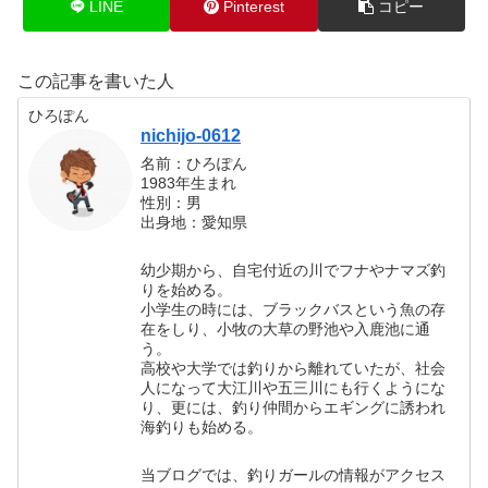
LINE
Pinterest
コピー
この記事を書いた人
ひろぽん
nichijo-0612
名前：ひろぽん
1983年生まれ
性別：男
出身地：愛知県
幼少期から、自宅付近の川でフナやナマズ釣
りを始める。
小学生の時には、ブラックバスという魚の存
在をしり、小牧の大草の野池や入鹿池に通
う。
高校や大学では釣りから離れていたが、社会
人になって大江川や五三川にも行くようにな
り、更には、釣り仲間からエギングに誘われ
海釣りも始める。
当ブログでは、釣りガールの情報がアクセス