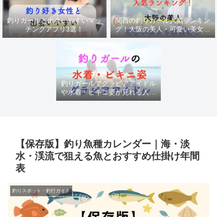
釣りガールと出会いやすいマッ
関西の釣りガール人気ランキン
チングアプリ3選！
グ！大阪の美人・可愛い美女を
厳選紹介
釣りガールでグラビアアイドル
や水着・ビキニ姿が見れる人気
チャンネル
【保存版】釣り魚種カレンダー｜海・淡
水・渓流で狙える魚とおすすめ仕掛け年間
表
釣りスポット・釣行ガイド