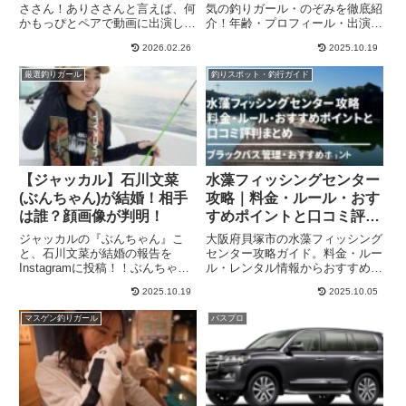
ささん！ありささんと言えば、何
気の釣りガール・のぞみを徹底紹
かもっぴとペアで動画に出演して
介！年齢・プロフィール・出演番
いるイメージが強い！！そして、
組、彼氏や結婚の噂、SNS（X・
2026.02.26
2025.10.19
謎多き人物でもありますね！！そ
Instagram）情報までまとめまし
んなありささんは、金持ちと噂
た。電車釣行で年間160回以上釣
厳選釣りガール
釣りスポット・釣行ガイド
で、仕事がそんなに高給取りなの
りに行くトレインアングラーの魅
か？ご両親が金持ちなのか？金持
力に迫ります。
ち...
【ジャッカル】石川文菜
水藻フィッシングセンター
(ぶんちゃん)が結婚！相手
攻略｜料金・ルール・おす
は誰？顔画像が判明！
すめポイントと口コミ評判
まとめ
ジャッカルの『ぶんちゃん』こ
大阪府貝塚市の水藻フィッシング
と、石川文菜が結婚の報告を
センター攻略ガイド。料金・ルー
Instagramに投稿！！ぶんちゃん
ル・レンタル情報からおすすめポ
Instagramぶんちゃんと言えば、
イントや口コミ評判まで徹底解
2025.10.19
2025.10.05
ジャッカルの社員としてだけでな
説。初心者や家族連れでも安心し
く、釣りガールとしても人気の高
て楽しめるブラックバス＆ヘラブ
マスゲン釣りガール
バスプロ
い人物でしたよね！！元アングラ
ナ管理釣り場です。
ーズアイドルから、ジ...