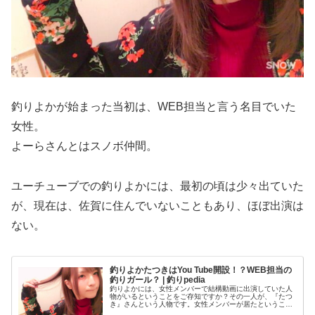
釣りよかが始まった当初は、WEB担当と言う名目でいた
女性。
よーらさんとはスノボ仲間。
ユーチューブでの釣りよかには、最初の頃は少々出ていた
が、現在は、佐賀に住んでいないこともあり、ほぼ出演は
ない。
釣りよかたつきはYou Tube開設！？WEB担当の
釣りガール？ | 釣りpedia
釣りよかには、女性メンバーで結構動画に出演していた人
物がいるということをご存知ですか？その一人が、『たつ
き』さんという人物です。女性メンバーが居たということ
も、知らない人もいると思うので、たつきさんがどんな人