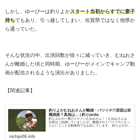
しかし、ゆーぴーは釣りよか
スタート当初からすでに妻子
持ち
でもあり、引っ越してしまい、佐賀県ではなく他県か
ら通っていた。
そんな状況の中、出演回数が徐々に減っていき、むねおさ
んが離婚した頃と同時期、ゆーぴーがメインでキャンプ動
画が配信されるような演出がありました。
【関連記事】
釣りよかむねおさんが離婚・バツイチ!?原因は前
職倒産？真相は… | 釣りpedia
釣りよかの一番のイケメンむねおさん！！むねおさんは、
以前はご結婚していましたが、離婚されてバツイチになっ
たということを動画内でもお話しています。 釣りよかが始
まった当初は、むねおさんとゆーぴーがご結婚していて、
家庭持ちだったわけです。 むね
nichijo06.info