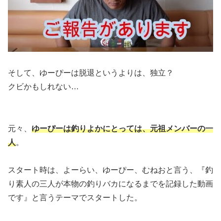
そして、ゆーぴーは脱退というよりは、独立？
クビかもしれない…
元々、
ゆーぴーは釣りよかにとっては、元祖メンバーの一
人
。
スタート時は、よーらい、ゆーぴー、むねおと言う、『釣
り素人の三人が本物の釣りバカになるまでを記録した動画
です』と言うテーマでスタートした。