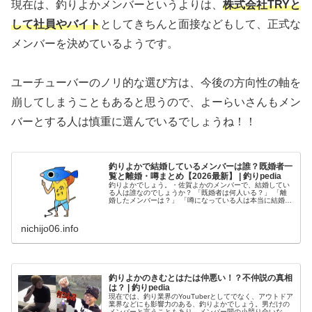
現在は、釣りよかメンバーというよりは、
株式会社TRYと
して社員やバイト
としてきちんと面接などもして、正式な
メンバーを決めているようです。
ユーチューバーのノリ的な選び方は、今後の方向性の軸を
崩してしまうこともあると思うので、よーらいさんもメン
バーとする人は慎重に選んでいるでしょうね！！
釣りよかで結婚しているメンバーは誰？既婚者一
覧と離婚・噂まとめ【2026最新】 | 釣りpedia
釣りよかでしょう。・佐賀よかのメンバーで、結婚してい
る人は誰なのでしょうか？ 「既婚者は何人いる？」 「離
婚したメンバーは？」 「噂になっている人は本当に結婚し
ているの？」 この記事では、釣りよかメンバーの結婚事情
を【最新情報】で整理し、現
nichijo06.info
釣りよかのきむとはたは仲悪い！？不仲説の真相
は？ | 釣りpedia
現在では、釣り業界のYouTuberとしてでなく、アウトドア
業界などにも影響力のある、釣りよかでしょう。男だけの
メンバーと言うこともあり、メンバー間の小競り合いなど