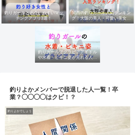
釣りガールと出会いやすいマッ
関西の釣りガール人気ランキン
チングアプリ3選！
グ！大阪の美人・可愛い美女を
厳選紹介
釣りガールでグラビアアイドル
や水着・ビキニ姿が見れる人気
チャンネル
釣りよかメンバーで脱退した人一覧！卒
業？◯◯◯◯はクビ！？
釣りよかでしょう