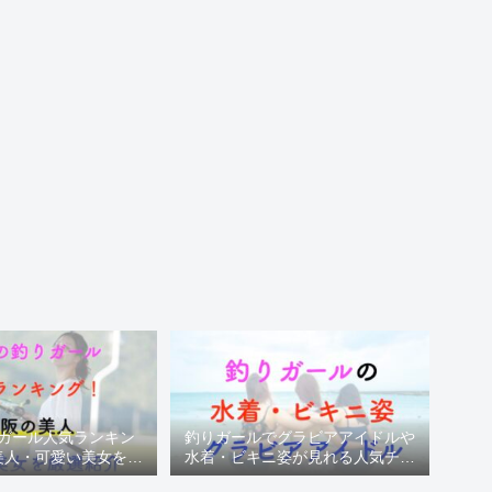
ガール人気ランキン
釣りガールでグラビアアイドルや
美人・可愛い美女を厳
水着・ビキニ姿が見れる人気チャ
選紹介
ンネル