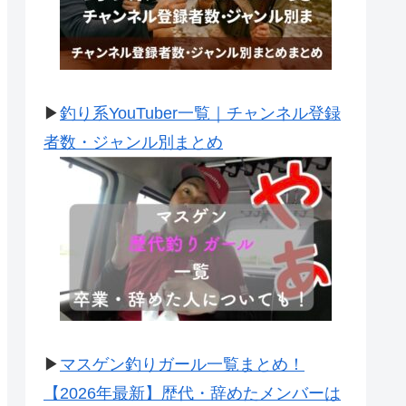
▶
釣り系YouTuber一覧｜チャンネル登録
者数・ジャンル別まとめ
▶
マスゲン釣りガール一覧まとめ！
【2026年最新】歴代・辞めたメンバーは