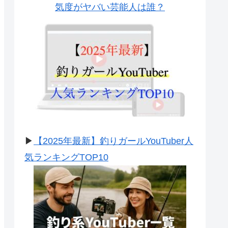
気度がヤバい芸能人は誰？
▶
【2025年最新】釣りガールYouTuber人
気ランキングTOP10