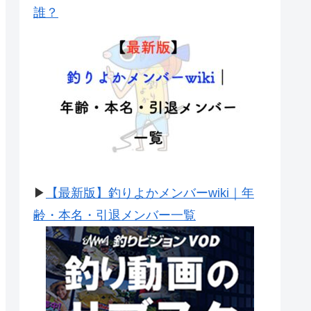
誰？
▶
【最新版】釣りよかメンバーwiki｜年
齢・本名・引退メンバー一覧