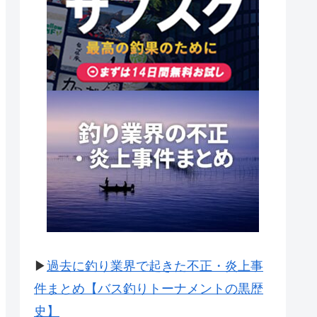
▶
過去に釣り業界で起きた不正・炎上事
件まとめ【バス釣りトーナメントの黒歴
史】