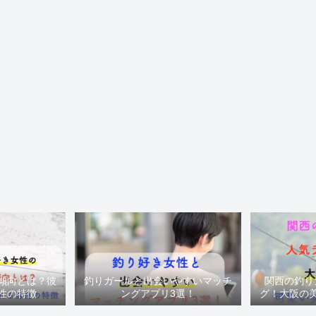
傾向とは？彼
釣りガールと出会いやすいマッチ
関西の釣り
性の特徴
ングアプリ3選！
グ！大阪の