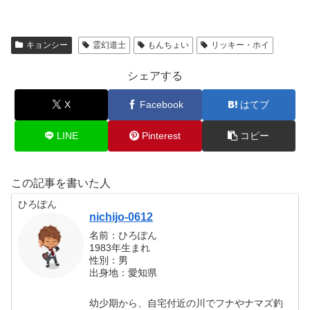
キョンシー
霊幻道士
もんちょい
リッキー・ホイ
シェアする
X
Facebook
はてブ
LINE
Pinterest
コピー
この記事を書いた人
ひろぽん
nichijo-0612
名前：ひろぽん
1983年生まれ
性別：男
出身地：愛知県
幼少期から、自宅付近の川でフナやナマズ釣