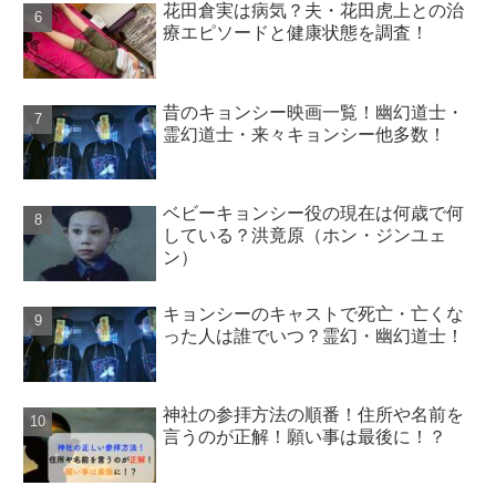
花田倉実は病気？夫・花田虎上との治
療エピソードと健康状態を調査！
昔のキョンシー映画一覧！幽幻道士・
霊幻道士・来々キョンシー他多数！
ベビーキョンシー役の現在は何歳で何
している？洪竟原（ホン・ジンユェ
ン）
キョンシーのキャストで死亡・亡くな
った人は誰でいつ？霊幻・幽幻道士！
神社の参拝方法の順番！住所や名前を
言うのが正解！願い事は最後に！？