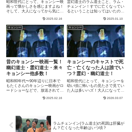
た！！
昭和世代にとって、キョンシー映
霊幻道士のラム道士こと、ラム・
画って懐かしさを感じますよね！
チェンイン！すでに亡くなってい
そして、大人になってから気にな
るということは知ってはいたので
ることも沢山出てきます。その中
すが、大人になってこうして
2025.02.16
2025.01.10
の一つが「御札」キョンシーの額
WEBが便利になってからラム道
にはる御札の意味は？御札の文字
士はいつ頃亡くなったの？死因の
キョンシー
キョンシー
って何て書いてあるの？御札の文
病気や病名は何？亡くなったとき
字って意味があるのか？という
の年齢は？ということが気になり
疑...
まし...
昔のキョンシー映画一覧！
キョンシーのキャストで死
幽幻道士・霊幻道士・来々
亡・亡くなった人は誰でい
キョンシー他多数！
つ？霊幻・幽幻道士！
昭和80年代〜90年辺りに日本で
昭和世代にとって、キョンシーを
もたくさんのキョンシー映画がロ
幼い頃に怖いもの見たさで見てい
ードショーなどで、放送されてい
た人は多いハズ！大人になって、
ましたよね！その中でも代表的な
キョンシー映画やドラマに出演し
2025.02.16
2026.03.07
のが、テンテンや金おじいさんが
ていたキャストの現在は？と気に
出演する、幽幻道士・来々キョン
なっている方も多いと思います。
シー眉毛が特徴的だったラム道士
その中で、現在、既に亡くなった
やチューサム・モンチョイが出...
方々も多くおられるようです。
こ...
ラムチェンイン(ラム道士)の死因は肝臓が
ん？亡くなった年齢はいつ頃？