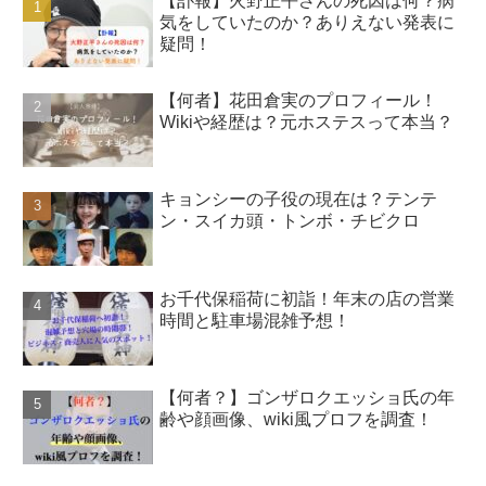
【訃報】火野正平さんの死因は何？病
気をしていたのか？ありえない発表に
疑問！
【何者】花田倉実のプロフィール！
Wikiや経歴は？元ホステスって本当？
キョンシーの子役の現在は？テンテ
ン・スイカ頭・トンボ・チビクロ
お千代保稲荷に初詣！年末の店の営業
時間と駐車場混雑予想！
【何者？】ゴンザロクエッショ氏の年
齢や顔画像、wiki風プロフを調査！