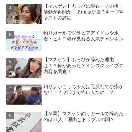
【マスゲン】もっぴの現在・その後！
活動が再開か！？muta所属？キープキ
ャストの詳細
釣りガールでグラビアアイドルや水
着・ビキニ姿が見れる人気チャンネル
【マスゲン】もっぴが辞めた理由
は！？何があった？インスタライブの
内容を調査！
釣りよかこうちゃんは元反社で小指が
ない！？ヤ◯ザで怖い人なの！？
【卒業】マスゲン釣りガールで辞めた
のは11人！理由とトラブルの闇？