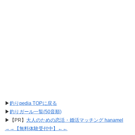
▶
釣りpedia TOPに戻る
▶
釣りガール一覧(50音順)
▶【PR】
大人のための恋活・婚活マッチング hanamel
→→【無料体験受付中】←←