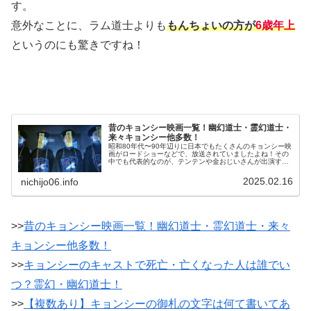
す。
意外なことに、ラム道士よりも
もんちょいの方が
6歳年上
というのにも驚きですね！
昔のキョンシー映画一覧！幽幻道士・霊幻道士・
来々キョンシー他多数！
昭和80年代〜90年辺りに日本でもたくさんのキョンシー映
画がロードショーなどで、放送されていましたよね！その
中でも代表的なのが、テンテンや金おじいさんが出演す
る、幽幻道士・来々キョンシー眉毛が特徴的だったラム道
士やチューサム・モンチョイが出...
2025.02.16
nichijo06.info
>>
昔のキョンシー映画一覧！幽幻道士・霊幻道士・来々
キョンシー他多数！
>>
キョンシーのキャストで死亡・亡くなった人は誰でい
つ？霊幻・幽幻道士！
>>
【複数あり】キョンシーの御札の文字は何て書いてあ