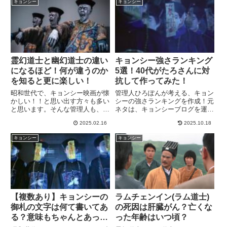
キョンシー
キョンシー
霊幻道士と幽幻道士の違い
キョンシー強さランキング
になるほど！何が違うのか
5選！40代がたろさんに対
を知ると更に楽しい！
抗して作ってみた！
昭和世代で、キョンシー映画が懐
管理人ひろぽんが考える、キョン
かしい！！と思い出す方々も多い
シーの強さランキングを作成！元
と思います。そんな管理人も、キ
ネタは、キョンシーブログを運営
ョンシー映画の大ファンの一人。
のたろさんの記事！このランキン
2025.02.16
2025.10.18
霊幻道士ってテンテンちゃんの映
グに異論はないが、たろさんと同
画？幽幻道士と霊幻道士の違いは
じく、独断と偏見でランキングを
キョンシー
キョンシー
何？自分が好きなキョンシー映画
作ってみました。キョンシーファ
はどっちだった？と、大人にな
ンの皆様のランキングは？コメ
っ...
ン...
【複数あり】キョンシーの
ラムチェンイン(ラム道士)
御札の文字は何て書いてあ
の死因は肝臓がん？亡くな
る？意味もちゃんとあっ
った年齢はいつ頃？