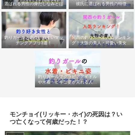
選ばれる男性の身だしなみとは
彼氏に選ばれる男性の特徴
釣りガールと出会いやすいマッ
関西の釣りガール人気ランキン
チングアプリ3選！
グ！大阪の美人・可愛い美女を
厳選紹介
釣りガールでグラビアアイドル
や水着・ビキニ姿が見れる人気
チャンネル
モンチョイ(リッキー・ホイ)の死因は？い
つ亡くなって何歳だった！？