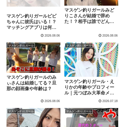
マスゲン釣りガールみど
りこさんが結婚で辞め
マスゲン釣りガールビビ
た！？相手は誰でどんな
ちゃんに彼氏はいる！？
人！？
マッチングアプリは何？
出会い系を使ってると告
2026.08.06
2026.08.06
白
マスゲン釣りガール
マスゲン釣りガール
マスゲン釣りガールのみ
マスゲン釣りガール・え
ぃさんは結婚してる？旦
りかの年齢やプロフィー
那の顔画像や年齢は？
ル｜元つぼみ大革命メン
バーの過去と現在
2026.08.06
2026.07.18
マスゲン釣りガール
マスゲン釣りガール