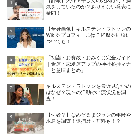
【訃報】火野正平さんの死因は何？病
気をしていたのか？ありえない発表に
疑問！
【全身画像】キルステン・ワトソンの
Wikiやプロフィールは？経歴や結婚に
ついても！
「初詣・お賽銭・おみくじ完全ガイド
｜金運・恋愛運アップの神社参拝マナ
ーと意味まとめ」
キルステン・ワトソンを最近見ないの
はなぜ？現在の活動や出演状況を調
査！
【何者？】なめだるまジャンの年齢や
本名を調査！逮捕歴・前科も！？