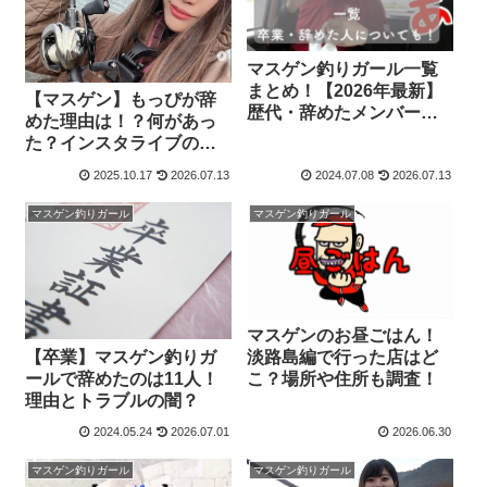
マスゲン釣りガール一覧
まとめ！【2026年最新】
【マスゲン】もっぴが辞
歴代・辞めたメンバーは
めた理由は！？何があっ
誰？
た？インスタライブの内
容を調査！
2025.10.17
2026.07.13
2024.07.08
2026.07.13
マスゲン釣りガール
マスゲン釣りガール
マスゲンのお昼ごはん！
【卒業】マスゲン釣りガ
淡路島編で行った店はど
ールで辞めたのは11人！
こ？場所や住所も調査！
理由とトラブルの闇？
2024.05.24
2026.07.01
2026.06.30
マスゲン釣りガール
マスゲン釣りガール