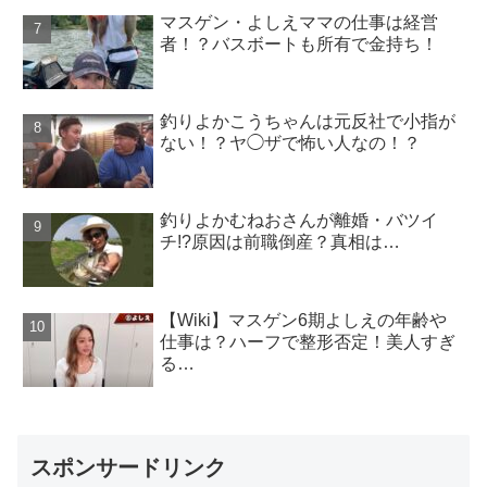
マスゲン・よしえママの仕事は経営
者！？バスボートも所有で金持ち！
釣りよかこうちゃんは元反社で小指が
ない！？ヤ◯ザで怖い人なの！？
釣りよかむねおさんが離婚・バツイ
チ!?原因は前職倒産？真相は…
【Wiki】マスゲン6期よしえの年齢や
仕事は？ハーフで整形否定！美人すぎ
る…
スポンサードリンク