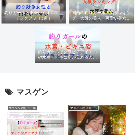
釣りガールと出会いやすいマッ
関西の釣りガール人気ランキン
チングアプリ3選！
グ！大阪の美人・可愛い美女を
厳選紹介
釣りガールでグラビアアイドル
や水着・ビキニ姿が見れる人気
チャンネル
マスゲン
マスゲン釣りガール
マスゲン釣りガール