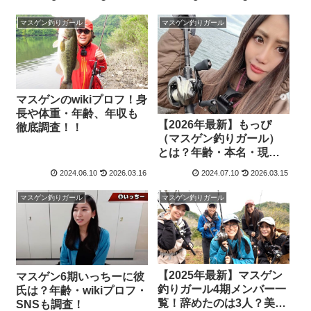
マスゲン釣りガール
マスゲン釣りガール
マスゲンのwikiプロフ！身
長や体重・年齢、年収も
【2026年最新】もっぴ
徹底調査！！
（マスゲン釣りガール）
とは？年齢・本名・現在
の活動まとめ
2024.06.10
2026.03.16
2024.07.10
2026.03.15
マスゲン釣りガール
マスゲン釣りガール
【2025年最新】マスゲン
マスゲン6期いっちーに彼
釣りガール4期メンバー一
氏は？年齢・wikiプロフ・
覧！辞めたのは3人？美人
SNSも調査！