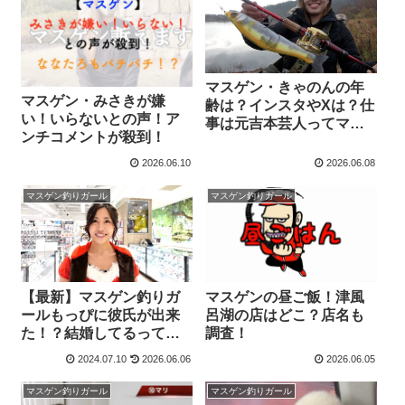
マスゲン・きゃのんの年
マスゲン・みさきが嫌
齢は？インスタやXは？仕
い！いらないとの声！ア
事は元吉本芸人ってマ
ンチコメントが殺到！
ジ？
2026.06.10
2026.06.08
マスゲン釣りガール
マスゲン釣りガール
【最新】マスゲン釣りガ
マスゲンの昼ご飯！津風
ールもっぴに彼氏が出来
呂湖の店はどこ？店名も
た！？結婚してるってマ
調査！
ジ？【4期】
2024.07.10
2026.06.06
2026.06.05
マスゲン釣りガール
マスゲン釣りガール