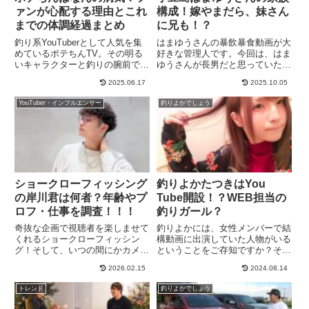
ァンが心配する理由とこれ
構成！嫁やまだら、妹さん
までの体調経過まとめ
に兄も！？
釣り系YouTuberとして人気を集
はまゆうさんの暴飲暴食動画が大
めているポテちんTV。その明る
好きな管理人です。今回は、はま
いキャラクターと釣りの腕前で多
ゆうさんが長男だと思っていた
くのファンを魅了してきました
ら、お兄さんまでいて、びっくり
2025.06.17
2025.10.05
が、最近「体調不良」や「病気」
したので、はまゆうさんの家族構
に関する検索がネット上で広がっ
成について、まとめてみたいと思
YouTuber・インフルエンサー
釣りよかでしょう
ています。ファンの間では、「ポ
います。結婚についても管理人
テちんは一体何の病気なの？...
は、知らなかったけど、調べてい
たら...
ショークローフィッシング
釣りよかたつきはYou
の岸川君は何者？年齢やプ
Tube開設！？WEB担当の
ロフ・仕事を調査！！！
釣りガール？
奇抜な企画で視聴者を楽しませて
釣りよかには、女性メンバーで結
くれるショークローフィッシン
構動画に出演していた人物がいる
グ！そして、いつの間にかカメラ
ということをご存知ですか？その
マンとしても演者としても活躍し
一人が、『たつき』さんという人
2026.02.15
2024.08.14
ているカメラマンの岸川くん。は
物です。女性メンバーが居たとい
て？岸川くんは何者なんだろう
うことも、知らない人もいると思
トレンド
釣りよかでしょう
か？年齢やプロフィールは？カメ
うので、たつきさんがどんな人物
ラマン岸川くんについて調査して
だったのか？釣りよかメンバー