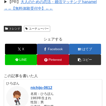
▶【PR】
大人のための恋活・婚活マッチング hanamel
→→【無料体験受付中】←←
トレンド
ユーチューバー
シェアする
X
Facebook
はてブ
LINE
Pinterest
コピー
この記事を書いた人
ひろぽん
nichijo-0612
名前：ひろぽん
1983年生まれ
性別：男