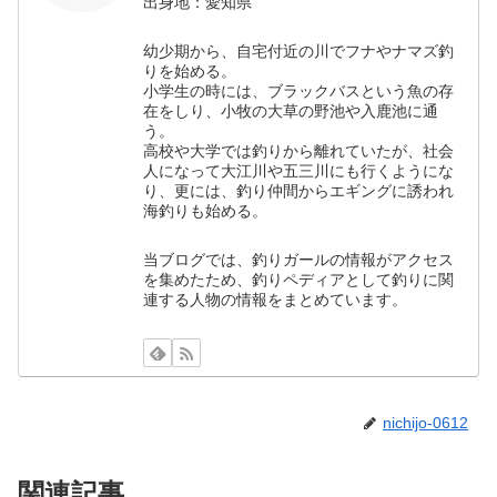
出身地：愛知県
幼少期から、自宅付近の川でフナやナマズ釣
りを始める。
小学生の時には、ブラックバスという魚の存
在をしり、小牧の大草の野池や入鹿池に通
う。
高校や大学では釣りから離れていたが、社会
人になって大江川や五三川にも行くようにな
り、更には、釣り仲間からエギングに誘われ
海釣りも始める。
当ブログでは、釣りガールの情報がアクセス
を集めたため、釣りペディアとして釣りに関
連する人物の情報をまとめています。
nichijo-0612
関連記事