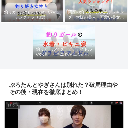
釣りガールと出会いやすいマッ
関西の釣りガール人気ランキン
チングアプリ3選！
グ！大阪の美人・可愛い美女を
厳選紹介
釣りガールでグラビアアイドル
や水着・ビキニ姿が見れる人気
チャンネル
ぷろたんとやぎさんは別れた？破局理由や
その後・現在を徹底まとめ！
トレンド