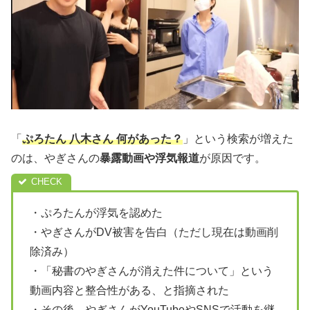
「
ぷろたん 八木さん 何があった？
」という検索が増えた
のは、やぎさんの
暴露動画や浮気報道
が原因です。
・ぷろたんが浮気を認めた
・やぎさんがDV被害を告白（ただし現在は動画削
除済み）
・「秘書のやぎさんが消えた件について」という
動画内容と整合性がある、と指摘された
・その後、やぎさんがYouTubeやSNSで活動を継