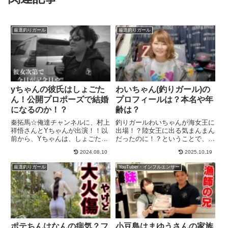
厳選釣りガール
厳選釣りガール
yちゃんの彼氏はしょごた
わいちゃん(釣りガール)の
ん！公開プロポーズで結婚
プロフィールは？本名や年
になるのか！？
齢は？
秦拓馬☆俺達チャンネルに、村上
釣りガールわいちゃんが海女王に
祥悟さんとYちゃんが出演！！以
出場！？陸女王に出る気まんまん
前から、Yちゃんは、しょごたん
だったのに！？ということで、海
の彼女なのかな？って、動画を見
女王に出場することで、わいちゃ
2024.08.10
2025.10.19
ている人は、感じていましたよ
んも一人雰囲気の違う感じなの
ね？どうやら、これは本当みたい
で、話題性もあるかも！！プロフ
厳選釣りガール
YouTuber・インフルエンサー
(^o^)いやぁ秦拓馬さんのちゃん
ィール・本名・年齢、この釣りガ
ねる、バス釣りだけではなく、...
ールは誰だよ！？何者なんだ！？
っ...
ポテちんはなんの病気？フ
小豆島はまゆうさんの家族