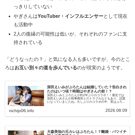
っきりしていない
やぎさんは
YouTuber・インフルエンサー
として現在
も活動中
2人の復縁の可能性は低いが、それぞれのファンに支
持されている
「どうなったの？」と気になる人も多いですが、今のとこ
ろは
お互い別々の道を歩んでいる
のが現実のようです。
深田えいみがぷろたんは結婚していた？告白され
たのはいつ頃？時期はやぎさんの前！？
深田えいみとぷろたんが約2年ぶりのコラボ！！最近では
深田えいみさんが前事務所とのトラブルなどもあり、話題
になっていましたね。久しぶりのコラボの中、実はぷろた
んは、本当に深田えいみに告白していたということが語ら
れて、注目を集めています。ぷろた...
2026.08.09
nichijo06.info
大森美知の元カレはぷろたん！？離婚・バツイチ