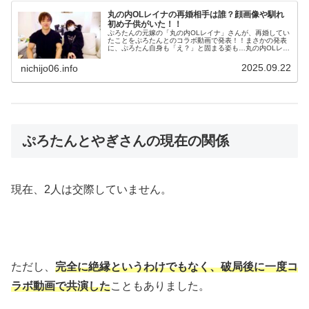
丸の内OLレイナの再婚相手は誰？顔画像や馴れ
初め子供がいた！！
ぷろたんの元嫁の「丸の内OLレイナ」さんが、再婚してい
たことをぷろたんとのコラボ動画で発表！！まさかの発表
に、ぷろたん自身も「え？」と固まる姿も…丸の内OLレイ
ナの再婚相手は誰？どんな人いつ再婚したの？馴れ初め
は？再婚相手の顔画像はないの？...
2025.09.22
nichijo06.info
ぷろたんとやぎさんの現在の関係
現在、2人は交際していません。
ただし、
完全に絶縁というわけでもなく、破局後に一度コ
ラボ動画で共演した
こともありました。