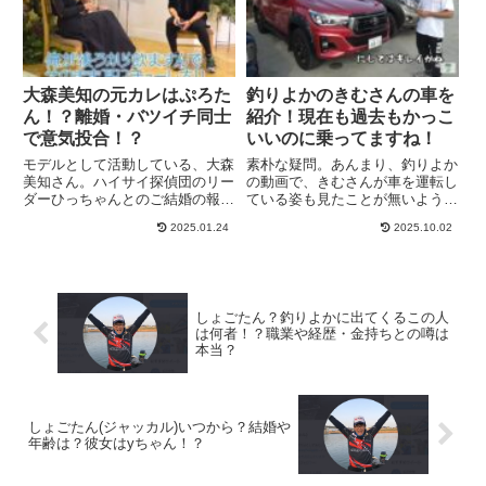
みま...
と...
大森美知の元カレはぷろた
釣りよかのきむさんの車を
ん！？離婚・バツイチ同士
紹介！現在も過去もかっこ
で意気投合！？
いいのに乗ってますね！
モデルとして活動している、大森
素朴な疑問。あんまり、釣りよか
美知さん。ハイサイ探偵団のリー
の動画で、きむさんが車を運転し
ダーひっちゃんとのご結婚の報告
ている姿も見たことが無いよう
がありましたね。大森美知さんは
な…。※僕の動画チェック不足か
2025.01.24
2025.10.02
既に離婚経験があり、バツイチと
もしれませんが。自家用車は持っ
いうことは、先の記事で知りまし
ているのか？釣りよかのきむさん
たが、何と筋肉系YouTuberであ
が、車に乗っているとしたら、何
るぷろたんと交際していた...
が似合いそうですかね？勝手なイ
メ...
しょごたん？釣りよかに出てくるこの人
は何者！？職業や経歴・金持ちとの噂は
本当？
しょごたん(ジャッカル)いつから？結婚や
年齢は？彼女はyちゃん！？