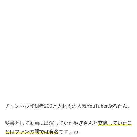
チャンネル登録者200万人超えの人気YouTuber
ぷろたん
。
秘書として動画に出演していた
やぎさん
と
交際していたこ
とはファンの間では有名
ですよね。