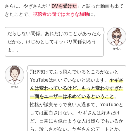
さらに、やぎさんが「
DVを受けた
」と語った動画も出て
きたことで、
視聴者の間では大きな騒動
に。
だらしない関係。あれだけのことがあったん
だから、けじめとしてキッパリ関係切ろう
女性A
よ、、
飛び抜けてぶっ飛んでいるところがないと
YouTubeは向いていないと思います。
ヤギさ
男性A
んは変わっているけど、もっと変わりすぎた
一面をユーザーは求めているということ
。
性格が誠実そうで良い人過ぎて、YouTubeと
しては面白さはない。 ヤギさんは好きだけ
ど、日常にも似たような人は幾らでもいるか
ら、珍しさがない。ヤギさんのデートとか、