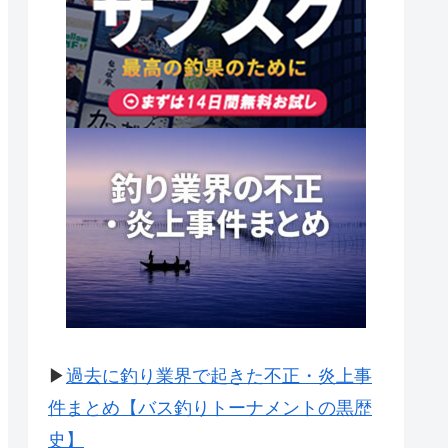
▶
過去に釣り業界で起きた不正・炎上事
件まとめ【バス釣りトーナメントの黒歴
史】