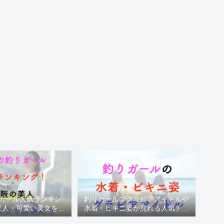
ガール人気ランキン
釣りガールでグラビアアイドルや
美人・可愛い美女を厳
水着・ビキニ姿が見れる人気チャ
選紹介
ンネル