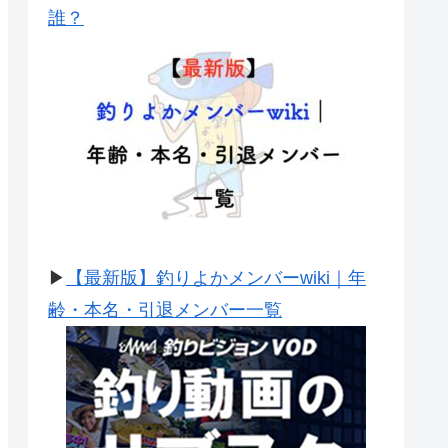
誰？
▶
【最新版】釣りよかメンバーwiki｜年
齢・本名・引退メンバー一覧