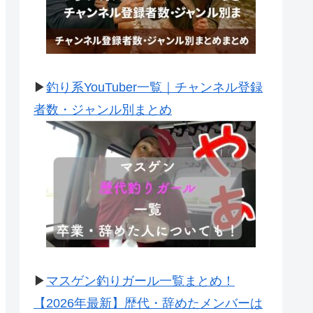
▶
釣り系YouTuber一覧｜チャンネル登録
者数・ジャンル別まとめ
▶
マスゲン釣りガール一覧まとめ！
【2026年最新】歴代・辞めたメンバーは