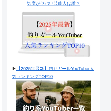
気度がヤバい芸能人は誰？
▶
【2025年最新】釣りガールYouTuber人
気ランキングTOP10