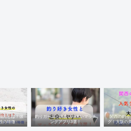
傾向とは？彼
釣りガールと出会いやすいマッチ
関西の釣り
性の特徴
ングアプリ3選！
グ！大阪の