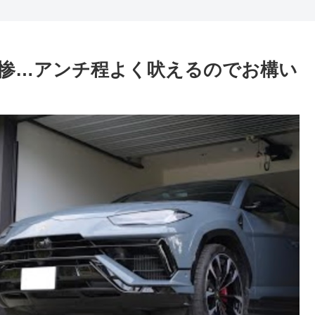
惨…アンチ程よく吠えるのでお構い